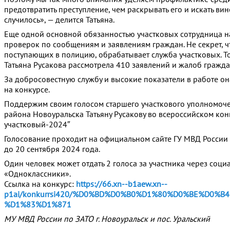
предотвратить преступление, чем раскрывать его и искать вин
случилось», — делится Татьяна.
Еще одной основной обязанностью участковых сотрудница н
проверок по сообщениям и заявлениям граждан. Не секрет, 
поступающих в полицию, обрабатывает служба участковых. То
Татьяна Русакова рассмотрела 410 заявлений и жалоб гражда
За добросовестную службу и высокие показатели в работе он
на конкурсе.
Поддержим своим голосом старшего участкового уполномоч
района Новоуральска Татьяну Русакову во всероссийском ко
участковый-2024″
Голосование проходит на официальном сайте ГУ МВД России
до 20 сентября 2024 года.
Один человек может отдать 2 голоса за участника через соци
«Одноклассники».
Ссылка на конкурс:
https://66.xn--b1aew.xn--
p1ai/konkurrsi420/%D0%BD%D0%B0%D1%80%D0%BE%D0%
%D1%83%D1%871
МУ МВД России по ЗАТО г. Новоуральск и пос. Уральский