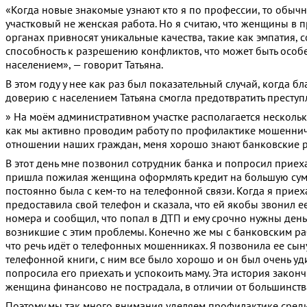
«Когда новые знакомые узнают кто я по профессии, то обычн
участковый не женская работа. Но я считаю, что женщины в
органах привносят уникальные качества, такие как эмпатия, 
способность к разрешению конфликтов, что может быть особ
населением», — говорит Татьяна.
В этом году у нее как раз был показательный случай, когда 
доверию с населением Татьяна смогла предотвратить преступ
» На моём административном участке располагается нескольк
как мы активно проводим работу по профилактике мошеннич
отношении наших граждан, меня хорошо знают банковские р
В этот день мне позвонил сотрудник банка и попросил приехат
пришла пожилая женщина оформлять кредит на большую сум
постоянно была с кем-то на телефонной связи. Когда я приех
предоставила свой телефон и сказала, что ей якобы звонил е
номера и сообщил, что попал в ДТП и ему срочно нужны деньг
возникшие с этим проблемы. Конечно же мы с банковским ра
что речь идёт о телефонных мошенниках. Я позвонила ее сын
телефонной книги, с ним все было хорошо и он был очень уд
попросила его приехать и успокоить маму. Эта история законч
женщина финансово не пострадала, в отличии от большинств
Поэтому мы так много внимания уделяем профилактике среди