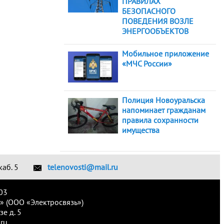
ПРАВИЛАХ
БЕЗОПАСНОГО
ПОВЕДЕНИЯ ВОЗЛЕ
ЭНЕРГООБЪЕКТОВ
Мобильное приложение
«МЧС России»
Полиция Новоуральска
напоминает гражданам
правила сохранности
имущества
каб. 5
telenovosti@mail.ru
03
» (ООО «Электросвязь»)
е д. 5
ru.