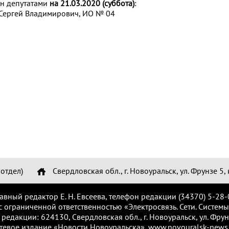
н депутатами
на 21.03.2020 (суббота)
:
 Сергей Владимирович, ИО № 04
отдел)
Свердловская обл., г. Новоуральск, ул. Фрунзе 5, 
лавный редактор Е. Н. Евсеева, телефон редакции (34370) 5-28-
с ограниченной ответственностью «Электросвязь. Сети. Системы
 редакции: 624130, Свердловская обл., г. Новоуральск, ул. Фрунз
тевое издание «Новости Новоуральска», www.novouralsk-news.