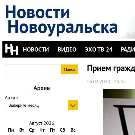
Новости
Новоуральска
НОВОСТИ
ВИДЕО
ЭХО-ТВ 24
РАД
Прием гражд
16.03.2020 | 15:52
Архив
Архив
Август 2026
Пн
Вт
Ср
Чт
Пт
Сб
Вс