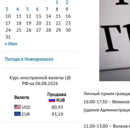
1
2
3
4
5
6
7
8
9
10
11
12
13
14
15
16
17
18
19
20
21
22
23
24
25
26
27
28
29
30
31
« Июл
Погода в Новоуральске
Курс иностранной валюты ЦБ
РФ на 06.08.2026
Личный прием гражда
Продажа
Валюта
RUB
16.00-17.30 – Велико
USD
80,93
(здание Администрации 
EUR
93,19
11.00-13.00 – Волков