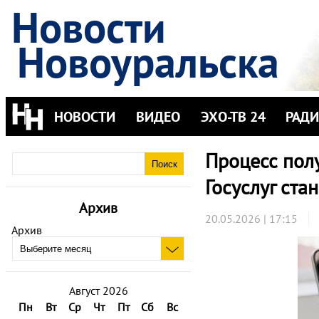
Новости
Новоуральска
НОВОСТИ
ВИДЕО
ЭХО-ТВ 24
РАД
Процесс пол
Госуслуг ста
Архив
20.05.2026 | 17:15
Архив
Август 2026
Пн
Вт
Ср
Чт
Пт
Сб
Вс