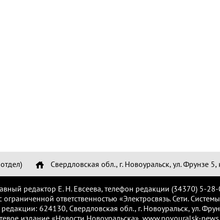
отдел)
Свердловская обл., г. Новоуральск, ул. Фрунзе 5, 
лавный редактор Е. Н. Евсеева, телефон редакции (34370) 5-28-
с ограниченной ответственностью «Электросвязь. Сети. Системы
 редакции: 624130, Свердловская обл., г. Новоуральск, ул. Фрунз
тевое издание «Новости Новоуральска», www.novouralsk-news.