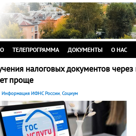
ИО
ТЕЛЕПРОГРАММА
ДОКУМЕНТЫ
О НАС
учения налоговых документов через 
нет проще
Информация ИФНС России
,
Социум