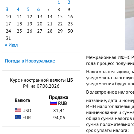
1
2
3
4
5
6
7
8
9
10
11
12
13
14
15
16
17
18
19
20
21
22
23
24
25
26
27
28
29
30
31
« Июл
Межрайонная ИФНС Рос
Погода в Новоуральске
года процесс получен
Налогоплательщики, з
уведомлять налоговую
Курс иностранной валюты ЦБ
уведомления будут пос
РФ на 07.08.2026
В электронное налого
Продажа
Валюта
название, дата и номе
RUB
ИНН налогоплательщи
USD
81,41
наименование и сумма
EUR
94,06
общая сумма налогов к
сумма положительного
срок уплаты налога;