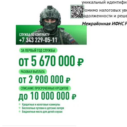
уникальный идентифи
Помимо налоговых уве
задолженности и реше
Межрайонная ИФНС Ро