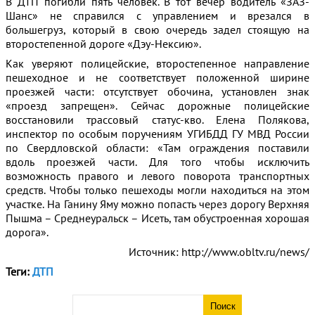
В ДТП погибли пять человек. В тот вечер водитель «ЗАЗ-
Шанс» не справился с управлением и врезался в
большегруз, который в свою очередь задел стоящую на
второстепенной дороге «Дэу-Нексию».
Как уверяют полицейские, второстепенное направление
пешеходное и не соответствует положенной ширине
проезжей части: отсутствует обочина, установлен знак
«проезд запрещен». Сейчас дорожные полицейские
восстановили трассовый статус-кво. Елена Полякова,
инспектор по особым поручениям УГИБДД ГУ МВД России
по Свердловской области: «Там ограждения поставили
вдоль проезжей части. Для того чтобы исключить
возможность правого и левого поворота транспортных
средств. Чтобы только пешеходы могли находиться на этом
участке. На Ганину Яму можно попасть через дорогу Верхняя
Пышма – Среднеуральск – Исеть, там обустроенная хорошая
дорога».
Источник: http://www.obltv.ru/news/
Теги:
ДТП