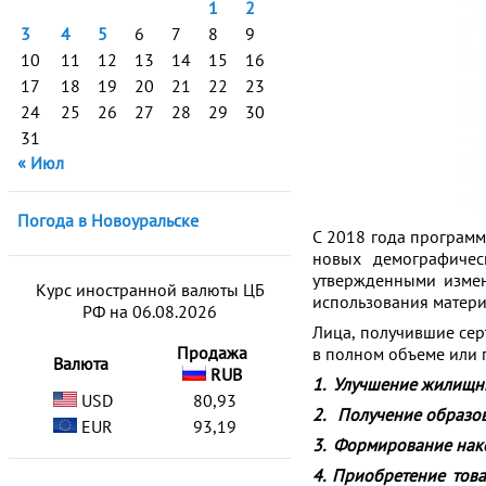
1
2
3
4
5
6
7
8
9
10
11
12
13
14
15
16
17
18
19
20
21
22
23
24
25
26
27
28
29
30
31
« Июл
Погода в Новоуральске
С 2018 года программ
новых демографичес
утвержденными измен
Курс иностранной валюты ЦБ
использования матери
РФ на 06.08.2026
Лица, получившие сер
Продажа
в полном объеме или 
Валюта
RUB
1. Улучшение жилищн
USD
80,93
2. Получение образов
EUR
93,19
3. Формирование нак
4. Приобретение тов