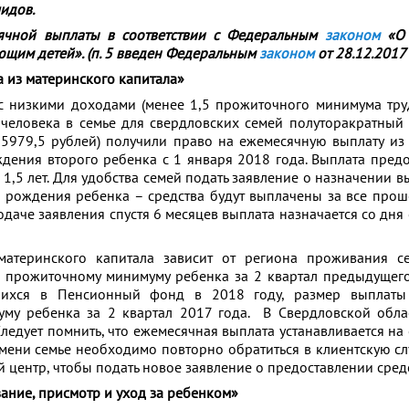
идов.
сячной выплаты в соответствии с Федеральным
законом
«О 
ющим детей». (п. 5 введен Федеральным
законом
от 28.12.2017
 из материнского капитала»
 с низкими доходами (менее 1,5 прожиточного минимума тр
 человека в семье для свердловских семей полуторакратны
15979,5 рублей) получили право на ежемесячную выплату из
ждения второго ребенка с 1 января 2018 года. Выплата предо
1,5 лет. Для удобства семей подать заявление о назначении 
с рождения ребенка – средства будут выплачены за все прош
одаче заявления спустя 6 месяцев выплата назначается со дня
материнского капитала зависит от региона проживания с
 прожиточному минимуму ребенка за 2 квартал предыдущего 
шихся в Пенсионный фонд в 2018 году, размер выплаты
му ребенка за 2 квартал 2017 года. В Свердловской обла
ледует помнить, что ежемесячная выплата устанавливается на
мени семье необходимо повторно обратиться в клиентскую с
центр, чтобы подать новое заявление о предоставлении средс
ние, присмотр и уход за ребенком»