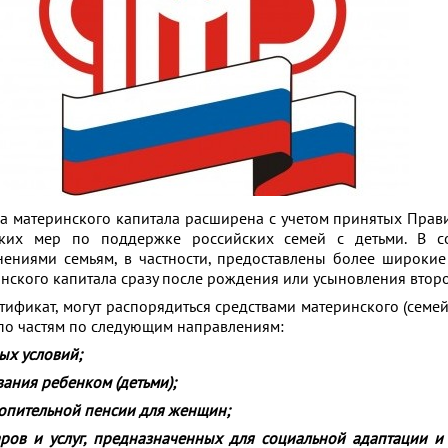
а материнского капитала расширена с учетом принятых Прав
ких мер по поддержке российских семей с детьми
. В с
ениями семьям, в частности, предоставлены более широки
нского капитала сразу после рождения или усыновления второ
тификат, могут распорядиться средствами материнского (семей
по частям по следующим направлениям:
ых условий;
ания ребенком (детьми);
опительной пенсии для женщин;
аров и услуг, предназначенных для социальной адаптации и