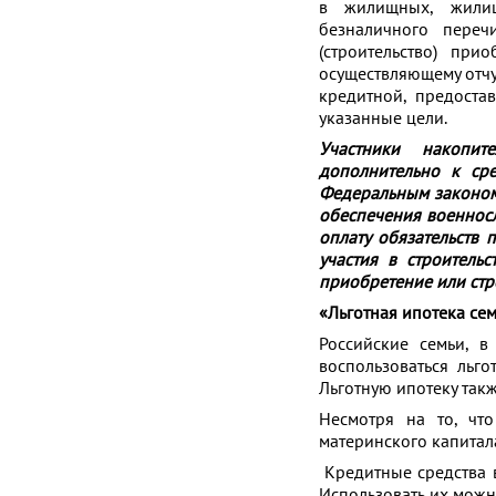
в жилищных, жилищ
безналичного переч
(строительство) при
осуществляющему отчу
кредитной, предоста
указанные цели.
Участники накопит
дополнительно к сре
Федеральным законом
обеспечения военносл
оплату обязательств 
участия в строительс
приобретение или стр
«Льготная ипотека сем
Российские семьи, в
воспользоваться льг
Льготную ипотеку так
Несмотря на то, чт
материнского капитала
Кредитные средства в
Использовать их можн