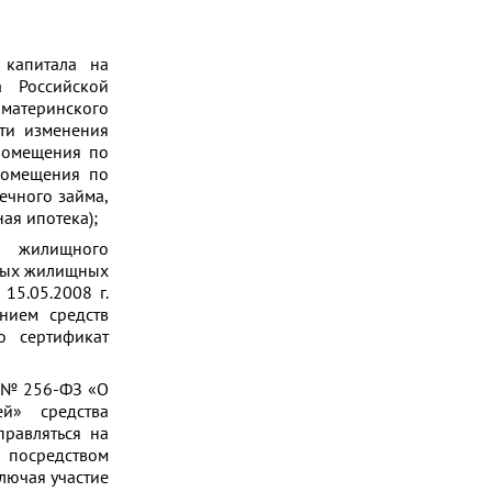
 капитала на
а Российской
) материнского
ти изменения
 помещения по
помещения по
ечного займа,
ая ипотека);
ы жилищного
евых жилищных
15.05.2008 г.
нием средств
о сертификат
г. № 256-ФЗ «О
й» средства
правляться на
 посредством
лючая участие