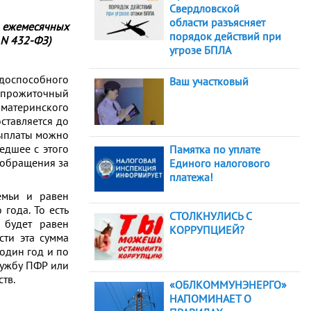
Свердловской
области разъясняет
ежемесячных
порядок действий при
 N 432-ФЗ)
угрозе БПЛА
удоспособного
Ваш участковый
й прожиточный
 материнского
ставляется до
выплаты можно
едшее с этого
Памятка по уплате
 обращения за
Единого налогового
платежа!
емьи и равен
года. То есть
СТОЛКНУЛИСЬ С
 будет равен
КОРРУПЦИЕЙ?
сти эта сумма
 один год и по
лужбу ПФР или
тв.
«ОБЛКОММУНЭНЕРГО»
НАПОМИНАЕТ О