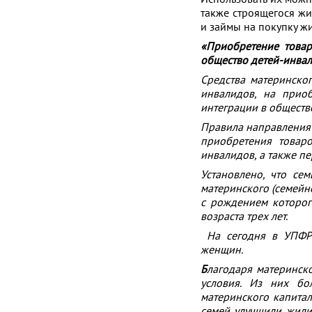
также строящегося жи
и займы на покупку жи
«Приобретение товар
общество детей-инва
Средства материнско
инвалидов, на приоб
интеграции в обществ
Правила направления 
приобретения товаро
инвалидов, а также пе
Установлено, что се
материнского (семейно
с рождением которог
возраста трех лет.
На сегодня в УПФР 
женщин.
Б
лагодаря материнск
условия. Из них бо
материнского капитал
семей улучшили жили