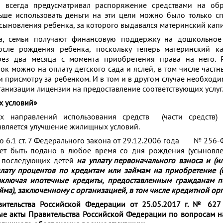
 всегда предусматривал распоряжение средствами на обр
ньше использовать деньги на эти цели можно было только сп
сыновления ребенка, за которого выдавался материнский капи
а, семьи получают финансовую поддержку на дошкольное
осле рождения ребенка, поскольку теперь материнский к
рез два месяца с момента приобретения права на него. Р
ок можно на оплату детского сада и яслей, в том числе частн
 и присмотру за ребенком. И в том и в другом случае необхо
ганизации лицензии на предоставление соответствующих услуг
 условий»
х направлений использования средств (части средств) 
 является улучшение жилищных условий.
тью 6.1 ст. 7 Федерального закона от 29.12.2006 года № 256-
т быть подано в любое время со дня рождения (усыновлен
и последующих детей
на уплату первоначального взноса и (и
лату процентов по кредитам или займам на приобретение (с
ключая ипотечные кредиты, предоставленным гражданам п
йма), заключенному с организацией, в том числе кредитной ор
ительства Российской Федерации от 25.05.2017 г. № 627
ые акты Правительства Российской Федерации по вопросам 