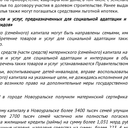
лья по договору участия в долевом строительстве. Ранее выд
лья также могут погашаться средствами льготной ипотеки.
ов и услуг, предназначенных для социальной адаптации и
лидов»
го (семейного) капитала могут быть направлены семьями, и
ретение товаров и услуг для социальной адаптации таки
о.
средств (части средств) материнского (семейного) капитала н
в и услуг для социальной адаптации и интеграции в общ
речень таких товаров и услуг устанавливаются Правительством
мьи, воспитывающие детей-инвалидов, вправе воспользовать
го) капитала на указанные цели, не дожидаясь исполнения ре
о возникло право на дополнительные меры государственно
в городе Новоуральске получили материнский сертифика
ому капиталу в Новоуральске более 3400 тысяч семей улуч
лее 2700 тысяч семей частично или полностью погасил
а жилищные кредиты (займы) на сумму более 1,031 млрд. ру
щные условия, направив средства на сумму более 223, 4 м