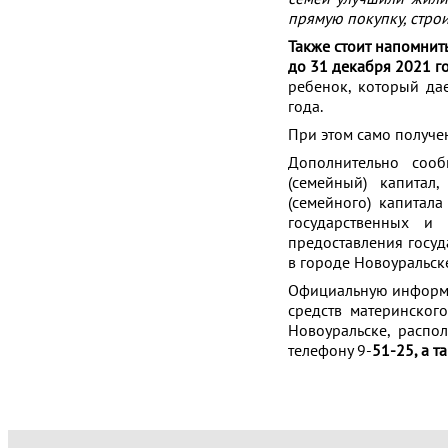
прямую покупку, стро
Также стоит напомнит
до 31 декабря 2021 го
ребенок, который да
года.
При этом само получе
Дополнительно сооб
(семейный) капитал
(семейного) капитал
государственных и
предоставления госу
в городе Новоуральск
Официальную информа
средств материнског
Новоуральске, распол
телефону 9-
51-25, а т