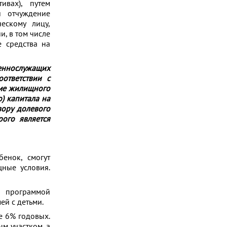
вах), путем
й отчуждение
ескому лицу,
, в том числе
е средства на
ннослужащих
ответствии с
еме жилищного
) капитала на
вору долевого
рого является
бенок, смогут
щные условия.
с программой
ей с детьми.
е 6% годовых.
м участком, а