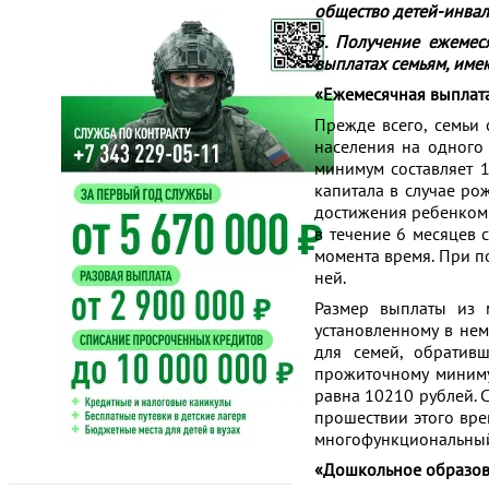
общество детей-инвал
5. Получение ежеме
выплатах семьям, име
«Ежемесячная выплата
Прежде всего, семьи
населения на одного
минимум составляет 
капитала в случае ро
достижения ребенком 
в течение 6 месяцев 
момента время. При п
ней.
Размер выплаты из 
установленному в нем
для семей, обратив
прожиточному миниму
равна 10210 рублей. С
прошествии этого вре
многофункциональный 
«Дошкольное образова