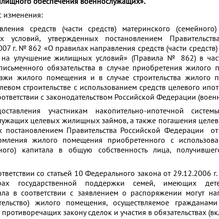
илищного обеспечения военнослужащих».
 изменения:
ения средств (части средств) материнского (семейного)
 условий, утвержденных постановлением Правительств
07 г. № 862 «О правилах направления средств (части средств
а на улучшение жилищных условий» (Правила № 862) в час
письменного обязательства в случае приобретения жилого
ажи жилого помещения и в случае строительства жилого 
олевом строительстве с использованием средств целевого ипот
оответствии с законодательством Российской Федерации (военн
ставления участникам накопительно-ипотечной систем
лужащих целевых жилищных займов, а также погашения цел
х постановлением Правительства Российской Федерации от 
ления жилого помещения приобретенного с использова
ного) капитала в общую собственность лица, получившег
тветствии со статьей 10 Федерального закона от 29.12.2006 
рах государственной поддержки семей, имеющих дете
ла в соответствии с заявлением о распоряжении могут на
тельство) жилого помещения, осуществляемое гражданами
противоречащих закону сделок и участия в обязательствах (вк