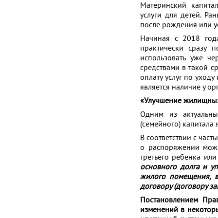
Материнский капитал
услуги для детей. Ра
после рождения или у
Начиная с 2018 год
практически сразу п
использовать уже че
средствами в такой ср
оплату услуг по уходу
является наличие у ор
«Улучшение жилищных
Одним из актуальны
(семейного) капитала
В соответствии с час
о распоряжении може
третьего ребенка ил
основного долга и уп
жилого помещения, в
договору (договору за
Постановлением Прав
изменений в некотор