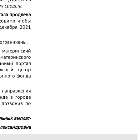
х средств.
тала продлена
ходимо, чтобы
 декабря 2021
 ограничены.
 материнский
материнского
диный портал
альный центр
ионного фонда
х направления
нда в городе
и позвонив по
льных выплат-
Александровна