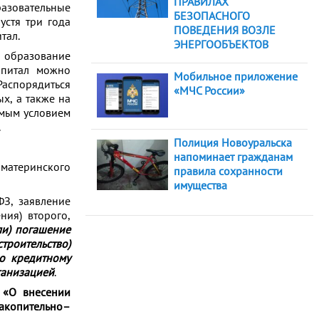
ПРАВИЛАХ
азовательные
БЕЗОПАСНОГО
устя три года
ПОВЕДЕНИЯ ВОЗЛЕ
тал.
ЭНЕРГООБЪЕКТОВ
 образование
апитал можно
Мобильное приложение
аспорядиться
«МЧС России»
ых, а также на
димым условием
.
Полиция Новоуральска
напоминает гражданам
материнского
правила сохранности
имущества
ФЗ, заявление
ия) второго,
ли) погашение
троительство)
о кредитному
ганизацией
.
 «О внесении
накопительно–