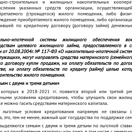
но-строительных и жилищных накопительных кооперати
исления указанных средств организации, осуществляюще
обретаемого (строящегося) жилого помещения, либо физич
ждение приобретаемого жилого помещения, либо организации
вившей по кредитному договору (договору займа) денежны
ельно-ипотечной системы жилищного обеспечения вое
дствам целевого жилищного займа, предоставляемого в со
 от 20.08.2004г. № 117-ФЗ «О накопительно-ипотечной сист
ужащих», могут направлять средства материнского (семейного
по договору купли продажи, на оплату обязательств по дого
тве, на оплату обязательств по кредиту (займу) целью кото
оительство жилого помещения.
ьям с двумя и тремя детьми»
 которых в 2018-2021 гг. появится второй или третий ре
отными условиями кредитования, чтобы улучшить свои жили
же можно гасить средствами материнского капитала.
о льготные условия кредитования напрямую не связаны 
, это, тем не менее, важный шаг государства по поддержке сем
ыделяются семьям с двумя и тремя детьми по льготной ставк
о на приобретение квартиры или дома, в том числе с земельны