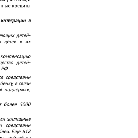
анные кредиты
 интеграции в
меющих детей-
х детей и их
а компенсацию
ество детей-
 РФ.
ся средствами
бенку, в связи
й поддержки,
т более 5000
шили жилищные
и средствами
блей. Еще 618
лн. рублей на