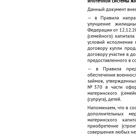
ипотечной системы ж
Данный документ внес
— в Правила направл
улучшение жилищных
Федерации от 12.12.20
(семейного) капитал
условий исполнения 
договору купли прод
договору участия в д
предоставленного в с
— в Правила предо
обеспечения военнос
займов, утвержденны
№370 в части оформ
материнского (семей
(супруга), детей.
Напоминаем, что в соо
дополнительных ме
материнского капита
приобретение (строи
совершения любых не 