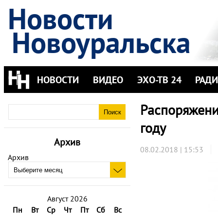
Новости
Новоуральска
НОВОСТИ
ВИДЕО
ЭХО-ТВ 24
РАД
Распоряжени
году
Архив
08.02.2018 | 15:53
Архив
Август 2026
Пн
Вт
Ср
Чт
Пт
Сб
Вс