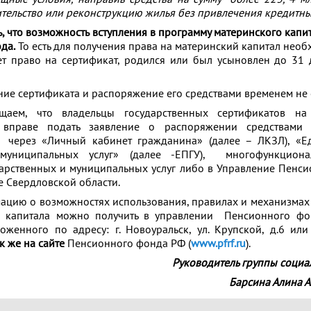
ительство или реконструкцию жилья без привлечения кредитны
ь, что возможность вступления в программу материнского капи
да.
То есть для получения права на материнский капитал необ
ет право на сертификат, родился или был усыновлен до 31
ние сертификата и распоряжение его средствами временем не
щаем, что владельцы государственных сертификатов на
, вправе подать заявление о распоряжении средствами 
а через «Личный кабинет гражданина» (далее – ЛКЗЛ), «Е
 муниципальных услуг» (далее -ЕПГУ), многофункцион
дарственных и муниципальных услуг либо в Управление Пенс
е Свердловской области.
цию о возможностях использования, правилах и механизма
о капитала можно получить в управлении Пенсионного фо
оженного по адресу: г. Новоуральск, ул. Крупской, д.6 ил
ак же на сайте
Пенсионного фонда РФ (
www.pfrf.ru
).
Руководитель группы социа
Барсина Алина 