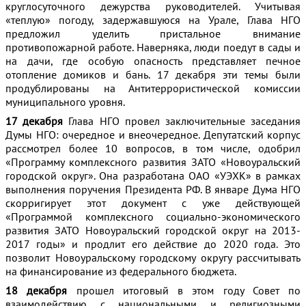
круглосуточного дежурства руководителей. Учитывая
«теплую» погоду, задержавшуюся на Урале, Глава НГО
предложил уделить пристальное внимание
противопожарной работе. Наверняка, люди поедут в сады и
на дачи, где особую опасность представляет печное
отопление домиков и бань. 17 декабря эти темы были
продублированы на Антитеррористической комиссии
муниципального уровня.
17 декабря
Глава НГО провел заключительные заседания
Думы НГО: очередное и внеочередное. Депутатский корпус
рассмотрел более 10 вопросов, в том числе, одобрил
«Программу комплексного развития ЗАТО «Новоуральский
городской округ». Она разработана ОАО «УЭХК» в рамках
выполнения поручения Президента РФ. В январе Дума НГО
скорригирует этот документ с уже действующей
«Программой комплексного социально-экономического
развития ЗАТО Новоуральский городской округ на 2013-
2017 годы» и продлит его действие до 2020 года. Это
позволит Новоуральскому городскому округу рассчитывать
на финансирование из федерального бюджета.
18 декабря
прошел итоговый в этом году Совет по
взаимодействию с национальными и религиозными