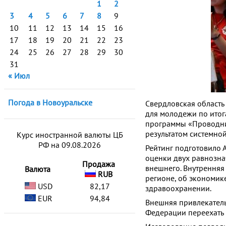
1
2
3
4
5
6
7
8
9
10
11
12
13
14
15
16
17
18
19
20
21
22
23
24
25
26
27
28
29
30
31
« Июл
Погода в Новоуральске
Свердловская область 
для молодежи по итог
программы «Проводни
результатом системно
Курс иностранной валюты ЦБ
РФ на 09.08.2026
Рейтинг подготовило 
оценки двух равнозна
Продажа
внешнего. Внутренняя
Валюта
RUB
регионе, об экономике
USD
82,17
здравоохранении.
EUR
94,84
Внешняя привлекатель
Федерации переехать 