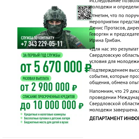
Исследование позволи
молодежи и определит
Отметим, что по пору
мероприятии предста
Денис Протасов, дире
Геворгян и председат
Ирина Грибан.
«Для нас это результ
Свердловскую область 
условия для молодежи
Подтверждением высо
события, которые про
общения, обмена опыт
Напомним, что 29 дек
проведении Междунар
Свердловской област
молодежи завершена. 
ДЕПАРТАМЕНТ ИНФО