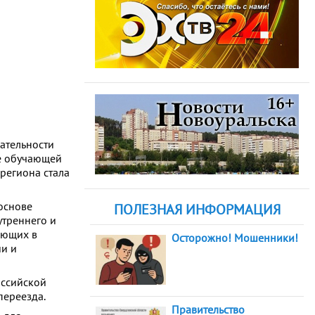
кательности
де обучающей
региона стала
основе
ПОЛЕЗНАЯ ИНФОРМАЦИЯ
утреннего и
ающих в
Осторожно! Мошенники!
ии и
оссийской
переезда.
Правительство