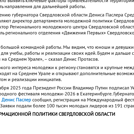
ло выявить ключевые факторы привлекательности территорий
ь направления для дальнейшей работы.
чению губернатора Свердловской области Дениса Паслера Сре
вляют директор департамента молодежной политики Свердлов
ктор Регионального молодежного центра Свердловской облас
ель регионального отделения «Движения Первых» Свердловско
ат большой командной работы. Мы видим, что юноши и девушк
для учебы, работы и реализации своих идей. Будем и дальше 
 на Среднем Урале», – сказал Денис Протасов.
кого интереса молодежи к региону становятся и крупные ме
ходят на Среднем Урале и открывают дополнительные возмож
ом и реализации инициатив.
абря 2025 года Президент России Владимир Путин подписал У
одного фестиваля молодежи-2026 в Екатеринбурге. Губернат
и
Денис Паслер
сообщил, регистрация на Международный фест
Заявки подали более 100 тысяч молодых лидеров из 191 стра
РМАЦИОННОЙ ПОЛИТИКИ СВЕРДЛОВСКОЙ ОБЛАСТИ