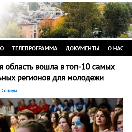
ИО
ТЕЛЕПРОГРАММА
ДОКУМЕНТЫ
О НАС
я область вошла в топ-10 самых
ьных регионов для молодежи
Социум