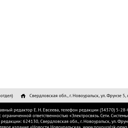
отдел)
Свердловская обл., г. Новоуральск, ул. Фрунзе 5, 
лавный редактор Е. Н. Евсеева, телефон редакции (34370) 5-28-
с ограниченной ответственностью «Электросвязь. Сети. Системы
 редакции: 624130, Свердловская обл., г. Новоуральск, ул. Фрунз
тевое издание «Новости Новоуральска», www.novouralsk-news.