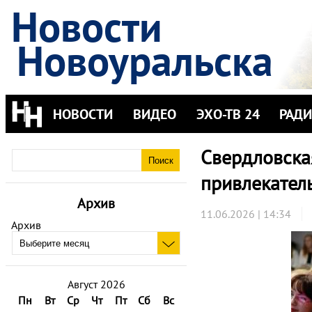
Новости
Новоуральска
НОВОСТИ
ВИДЕО
ЭХО-ТВ 24
РАД
Свердловска
привлекател
Архив
11.06.2026 | 14:34
Архив
Август 2026
Пн
Вт
Ср
Чт
Пт
Сб
Вс