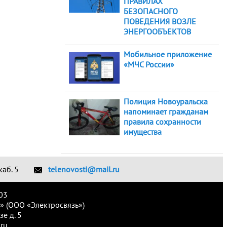
ПРАВИЛАХ
БЕЗОПАСНОГО
ПОВЕДЕНИЯ ВОЗЛЕ
ЭНЕРГООБЪЕКТОВ
Мобильное приложение
«МЧС России»
Полиция Новоуральска
напоминает гражданам
правила сохранности
имущества
каб. 5
telenovosti@mail.ru
03
» (ООО «Электросвязь»)
е д. 5
ru.