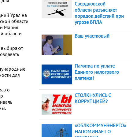
 для
Свердловской
области разъясняет
дний Урал на
порядок действий при
ской области
угрозе БПЛА
ти Мария
й области
Ваш участковый
и выбирают
создавать
Памятка по уплате
ждународные
Единого налогового
ности для
платежа!
каз о
СТОЛКНУЛИСЬ С
ор
КОРРУПЦИЕЙ?
иваль
ны.
«ОБЛКОММУНЭНЕРГО»
НАПОМИНАЕТ О