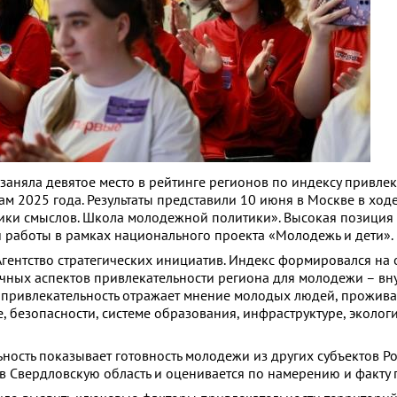
заняла девятое место в рейтинге регионов по индексу привле
ам 2025 года. Результаты представили 10 июня в Москве в хо
ки смыслов. Школа молодежной политики». Высокая позиция 
й работы в рамках национального проекта «Молодежь и дети».
Агентство стратегических инициатив. Индекс формировался на 
чных аспектов привлекательности региона для молодежи – вн
 привлекательность отражает мнение молодых людей, прожив
, безопасности, системе образования, инфраструктуре, эколог
ность показывает готовность молодежи из других субъектов Р
в Свердловскую область и оценивается по намерению и факту 