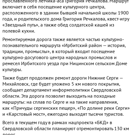
прославленного летчика-аса Григория Речкалова. Маршрут
включает в себя посещение культурного центра,
расположенного в здании бывшей начальной школы 1900
года, и родительского дома Григория Речкалова, квест-игру
«Звездный путь», а также обед солдатской кашей из
полевой кухни.
Ремонтируемая дорога также является частью культурно-
познавательного маршрута «Ирбитский район — история,
традиции, промыслы», в который входит посещение
культурно-досугового центра народных промыслов и
ремесел Ирбитского уезда при Ницинском сельском Доме
культуры.
Также будет продолжен ремонт дороги Нижние Серги —
Михайловск, где будет уложено 5 км нового покрытия,
сообщает департамент информполитики Свердловской
области. Эта дорога позволит выходить на походные
маршруты: на сплав по Серге и на такие направления,
как «Причуды сергинских пещер», «По долине реки Серги»
и «Карстовый мост», ежегодно выходят тысячи туристов.
Всего в текущем году в рамках нацпроекта «БКД» в
Свердловской области планируют отремонтировать 130 км
дорог.