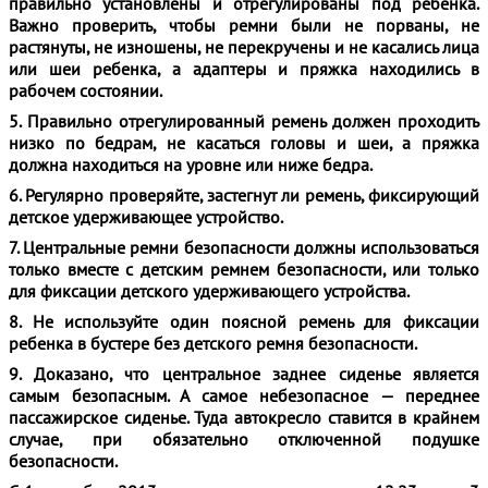
правильно установле­ны и отрегулированы под ребенка.
Важ­но проверить, чтобы ремни были не по­рваны, не
растянуты, не изношены, не перекручены и не касались лица
или шеи ребенка, а адаптеры и пряжка находи­лись в
рабочем состоянии.
5. Правильно отрегулированный ремень должен проходить
низко по бедрам, не касаться головы и шеи, а пряжка
должна находиться на уровне или ниже бедра.
6. Регулярно проверяйте, застегнут ли ремень, фиксирующий
детское удерживающее устройство.
7. Центральные ремни безопасности должны использоваться
только вместе с детским ремнем безопасности, или толь­ко
для фиксации детского удерживаю­щего устройства.
8. Не используйте один поясной ре­мень для фиксации
ребенка в бустере без детского ремня безопасности.
9. Доказано, что центральное заднее сиденье является
самым безопасным. А самое небезопасное — переднее
пасса­жирское сиденье. Туда автокресло ставит­ся в крайнем
случае, при обязательно от­ключенной подушке
безопасности.