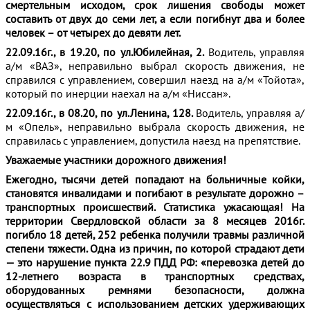
смертельным исходом, срок лишения свободы может
составить от двух до семи лет, а если погибнут два и более
человек – от четырех до девяти лет.
22.09.16г., в 19.20, по ул.Юбилейная, 2.
Водитель, управляя
а/м «ВАЗ», неправильно выбрал скорость движения, не
справился с управлением, совершил наезд на а/м «Тойота»,
который по инерции наехал на а/м «Ниссан».
22.09.16г., в 08.20, по ул.Ленина, 128.
Водитель, управляя а/
м «Опель», неправильно выбрала скорость движения, не
справилась с управлением, допустила наезд на препятствие.
Уважаемые участники дорожного движения!
Ежегодно, тысячи детей попадают на больничные койки,
становятся инвалидами и погибают в результате дорожно –
транспортных происшествий. Статистика ужасающая! На
территории Свердловской области за 8 месяцев 2016г.
погибло 18 детей, 252 ребенка получили травмы различной
степени тяжести. Одна из причин, по которой страдают дети
— это нарушение пункта 22.9 ПДД РФ: «перевозка детей до
12-летнего возраста в транспортных средствах,
оборудованных ремнями безопасности, должна
осуществляться с использованием детских удерживающих