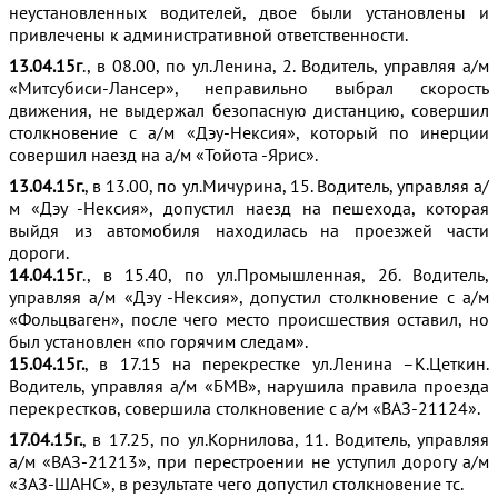
неустановленных водителей, двое были установлены и
привлечены к административной ответственности.
13.04.15г
., в 08.00, по ул.Ленина, 2. Водитель, управляя а/м
«Митсубиси-Лансер», неправильно выбрал скорость
движения, не выдержал безопасную дистанцию, совершил
столкновение с а/м «Дэу-Нексия», который по инерции
совершил наезд на а/м «Тойота -Ярис».
13.04.15г.
, в 13.00, по ул.Мичурина, 15. Водитель, управляя а/
м «Дэу -Нексия», допустил наезд на пешехода, которая
выйдя из автомобиля находилась на проезжей части
дороги.
14.04.15г
., в 15.40, по ул.Промышленная, 2б. Водитель,
управляя а/м «Дэу -Нексия», допустил столкновение с а/м
«Фольцваген», после чего место происшествия оставил, но
был установлен «по горячим следам».
15.04.15г.
, в 17.15 на перекрестке ул.Ленина –К.Цеткин.
Водитель, управляя а/м «БМВ», нарушила правила проезда
перекрестков, совершила столкновение с а/м «ВАЗ-21124».
17.04.15г.
, в 17.25, по ул.Корнилова, 11. Водитель, управляя
а/м «ВАЗ-21213», при перестроении не уступил дорогу а/м
«ЗАЗ-ШАНС», в результате чего допустил столкновение тс.