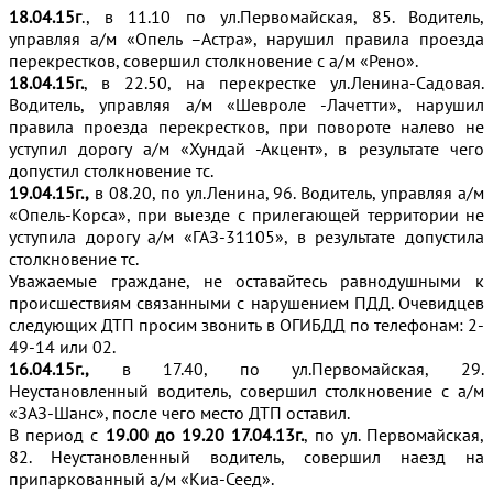
18.04.15г
., в 11.10 по ул.Первомайская, 85. Водитель,
управляя а/м «Опель –Астра», нарушил правила проезда
перекрестков, совершил столкновение с а/м «Рено».
18.04.15г.
, в 22.50, на перекрестке ул.Ленина-Садовая.
Водитель, управляя а/м «Шевроле -Лачетти», нарушил
правила проезда перекрестков, при повороте налево не
уступил дорогу а/м «Хундай -Акцент», в результате чего
допустил столкновение тс.
19.04.15г.,
в 08.20, по ул.Ленина, 96. Водитель, управляя а/м
«Опель-Корса», при выезде с прилегающей территории не
уступила дорогу а/м «ГАЗ-31105», в результате допустила
столкновение тс.
Уважаемые граждане, не оставайтесь равнодушными к
происшествиям связанными с нарушением ПДД. Очевидцев
следующих ДТП просим звонить в ОГИБДД по телефонам: 2-
49-14 или 02.
16.04.15г.,
в 17.40, по ул.Первомайская, 29.
Неустановленный водитель, совершил столкновение с а/м
«ЗАЗ-Шанс», после чего место ДТП оставил.
В период с
19.00 до 19.20 17.04.13г.
, по ул. Первомайская,
82. Неустановленный водитель, совершил наезд на
припаркованный а/м «Киа-Сеед».