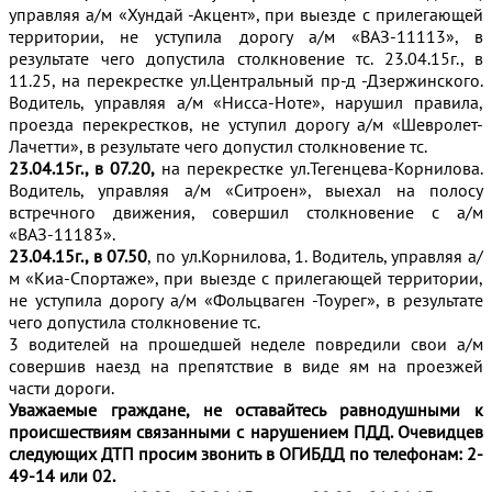
управляя а/м «Хундай -Акцент», при выезде с прилегающей
территории, не уступила дорогу а/м «ВАЗ-11113», в
результате чего допустила столкновение тс. 23.04.15г., в
11.25, на перекрестке ул.Центральный пр-д -Дзержинского.
Водитель, управляя а/м «Нисса-Ноте», нарушил правила,
проезда перекрестков, не уступил дорогу а/м «Шевролет-
Лачетти», в результате чего допустил столкновение тс.
23.04.15г., в 07.20,
на перекрестке ул.Тегенцева-Корнилова.
Водитель, управляя а/м «Ситроен», выехал на полосу
встречного движения, совершил столкновение с а/м
«ВАЗ-11183».
23.04.15г., в 07.50
, по ул.Корнилова, 1. Водитель, управляя а/
м «Киа-Спортаже», при выезде с прилегающей территории,
не уступила дорогу а/м «Фольцваген -Тоурег», в результате
чего допустила столкновение тс.
3 водителей на прошедшей неделе повредили свои а/м
совершив наезд на препятствие в виде ям на проезжей
части дороги.
Уважаемые граждане, не оставайтесь равнодушными к
происшествиям связанными с нарушением ПДД. Очевидцев
следующих ДТП просим звонить в ОГИБДД по телефонам: 2-
49-14 или 02.