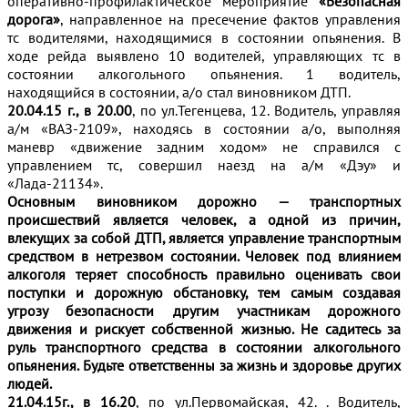
оперативно-профилактическое мероприятие
«Безопасная
дорога»
, направленное на пресечение фактов управления
тс водителями, находящимися в состоянии опьянения. В
ходе рейда выявлено 10 водителей, управляющих тс в
состоянии алкогольного опьянения. 1 водитель,
находящийся в состоянии, а/о стал виновником ДТП.
20.04.15 г., в 20.00
, по ул.Тегенцева, 12. Водитель, управляя
а/м «ВАЗ-2109», находясь в состоянии а/о, выполняя
маневр «движение задним ходом» не справился с
управлением тс, совершил наезд на а/м «Дэу» и
«Лада-21134».
Основным виновником дорожно — транспортных
происшествий является человек, а одной из причин,
влекущих за собой ДТП, является управление транспортным
средством в нетрезвом состоянии. Человек под влиянием
алкоголя теряет способность правильно оценивать свои
поступки и дорожную обстановку, тем самым создавая
угрозу безопасности другим участникам дорожного
движения и рискует собственной жизнью. Не садитесь за
руль транспортного средства в состоянии алкогольного
опьянения. Будьте ответственны за жизнь и здоровье других
людей.
21.04.15г., в 16.20
, по ул.Первомайская, 42. . Водитель,