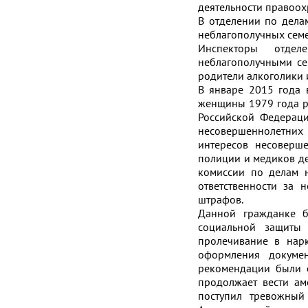
деятельности правоох
В отделении по дела
неблагополучных семе
Инспекторы отдел
неблагополучными се
родители алкоголики 
В январе 2015 года 
женщины 1979 года р
Российской Федерац
несовершеннолетних
интересов несоверше
полиции и медиков д
комиссии по делам н
ответственности за 
штрафов.
Данной гражданке б
социальной защиты
пролечивание в нар
оформления докуме
рекомендации были е
продолжает вести ам
поступил тревожный