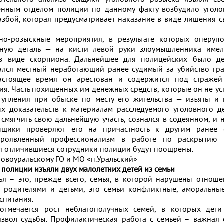
енным отделом полиции по данному факту возбудило уголо
азбой, которая предусматривает наказание в виде лишения 
но-розыскные мероприятия, в результате которых оперуп
жную деталь — на кисти левой руки злоумышленника имел
 в виде скорпиона. Дальнейшее для полицейских было де
лся местный неработающий ранее судимый за убийство гр
астоящее время он арестован и содержится под стражей
я. Часть похищенных им денежных средств, которые он не усп
тупления при обыске по месту его жительства — изъяты и
ых доказательств к материалам расследуемого уголовного д
 смягчить свою дальнейшую участь, сознался в содеянном, и н
ыщики проверяют его на причастность к другим ранее
проявленный профессионализм в работе по раскрытию 
я отличившиеся сотрудники полиции будут поощрены.
овоуральскому ГО и МО «п.Уральский»
 полиции изъяли двух малолетних детей из семьи
ья – это, прежде всего, семья, в которой нарушены отнош
, родителями и детьми, это семьи конфликтные, аморальны
спитания.
отмечается рост неблагополучных семей, в которых дети
вол судьбы. Профилактическая работа с семьей – важная 