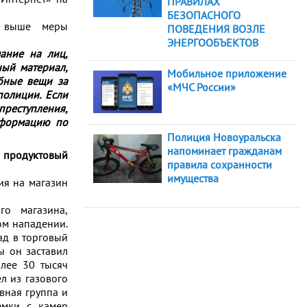
ПРАВИЛАХ
БЕЗОПАСНОГО
е выше меры
ПОВЕДЕНИЯ ВОЗЛЕ
ЭНЕРГООБЪЕКТОВ
ание на лиц,
ный материал,
Мобильное приложение
обные вещи за
«МЧС России»
полиции. Если
преступления,
нформацию по
Полиция Новоуральска
напоминает гражданам
 продуктовый
правила сохранности
имущества
ия на магазин
о магазина,
ом нападении.
ад в торговый
ы он заставил
олее 30 тысяч
л из газового
вная группа и
емки с камер