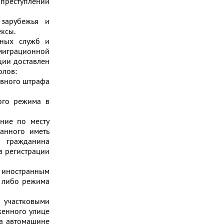
преступлений
 зарубежья и
ксы.
чных служб и
миграционной
ции доставлен
олов:
ивного штрафа
ого режима в
ние по месту
анного иметь
и гражданина
з регистрации
е иностранным
ю либо режима
участковыми
женного улице
на автомашине