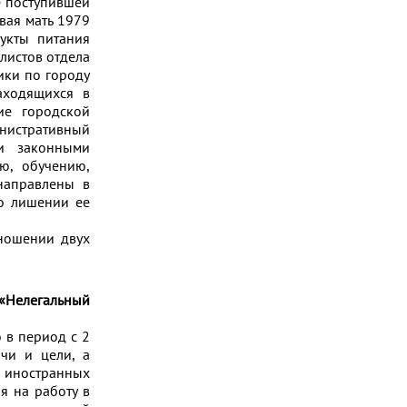
е поступившей
вая мать 1979
укты питания
листов отдела
ики по городу
аходящихся в
ие городской
нистративный
и законными
ю, обучению,
направлены в
 о лишении ее
тношении двух
«Нелегальный
 в период с 2
чи и цели, а
 иностранных
я на работу в