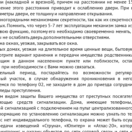
и (накладной и врезной), причем на расстоянии не менее 1
ьшение этого расстояния приводит к ослаблению двери. При
раметры двери, ее толщину и направление открывания.
многорядными механизмами секретности, так как их секретнос
х. Помнить, что через 5-7 лет эксплуатации механизм замка 
свою функцию, поэтому его необходимо своевременно менять, 
ы не ослаблять дверь дополнительными отверстиями.
на окнах, уезжая, закрывать все окна.
чных домах, уезжая на длительное время ценные вещи, бытовую
отрите вариант хранения и передачи имущества родственник
щим в данном населенном пункте или поблизости, оста
 при необходимости с Вами можно связаться.
ельный период, постарайтесь по возможности регуляр
ый участок, в случае обнаружения проникновения в нег
мся по телефону 02, не заходите в дом до приезда сотрудн
следы преступления.
м видом защиты Вашего имущества от преступных посягател
ощью средств сигнализации. Дома, имеющие телефоны,
й сигнализацией с подключением на пульт централизованног
ормацию по установлению сигнализации можно узнать по те
Вас нет индивидуального телефона, то охрана может быть осу
дачи извещений «Струна», «Юпитер» и «Атлас-20», котор
ниторинг и охрану объектов по сети сотовой связи и сети 