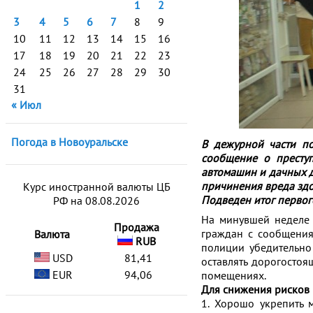
1
2
3
4
5
6
7
8
9
10
11
12
13
14
15
16
17
18
19
20
21
22
23
24
25
26
27
28
29
30
31
« Июл
Погода в Новоуральске
В дежурной части п
сообщение о преступ
автомашин и дачных д
причинения вреда зд
Курс иностранной валюты ЦБ
Подведен итог первог
РФ на 08.08.2026
На минувшей неделе 
Продажа
граждан с сообщения
Валюта
RUB
полиции убедительно
USD
81,41
оставлять дорогостоя
EUR
94,06
помещениях.
Для снижения рисков 
1. Хорошо укрепить 