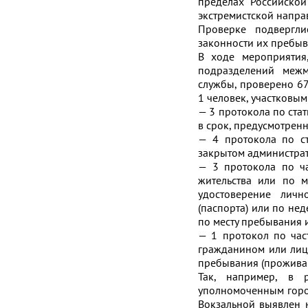
пределах Российской
экстремистской напра
Проверке подвергли
законности их пребыв
В ходе мероприятия
подразделений межм
службы, проверено 67
1 человек, участковы
— 3 протокола по ста
в срок, предусмотрен
— 4 протокола по с
закрытом администра
— 3 протокола по ча
жительства или по м
удостоверение личн
(паспорта) или по не
по месту пребывания и
— 1 протокол по час
гражданином или лиц
пребывания (проживан
Так, например, в 
уполномоченным горо
Вокзальной выявлен 