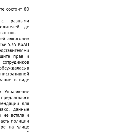
те состоит 80
 с разными
одителей, где
лкоголь.
ей алкоголем
тье 5.35 КоАП
дставителями
ащите прав и
, сотрудников
обсуждалась в
нистративной
азание в виде
в Управление
предлагалось
мендации для
нако, данные
 не встала и
асть полиции
ире на улице