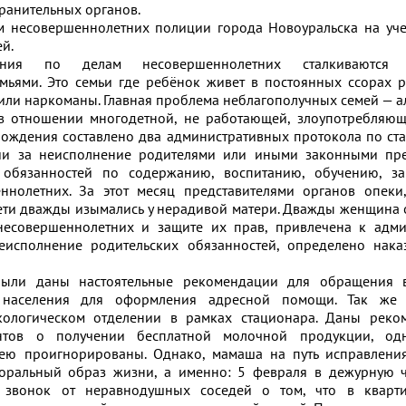
ранительных органов.
м несовершеннолетних полиции города Новоуральска на уче
й.
ения по делам несовершеннолетних сталкиваются
мьями. Это семьи где ребёнок живет в постоянных ссорах р
или наркоманы. Главная проблема неблагополучных семей — а
в отношении многодетной, не работающей, злоупотребляющ
ождения составлено два административных протокола по ста
ии за неисполнение родителями или иными законными пре
 обязанностей по содержанию, воспитанию, обучению, з
ннолетних. За этот месяц представителями органов опеки
ети дважды изымались у нерадивой матери. Дважды женщина 
есовершеннолетних и защите их прав, привлечена к адми
неисполнение родительских обязанностей, определено нак
ыли даны настоятельные рекомендации для обращения 
 населения для оформления адресной помощи. Так же 
кологическом отделении в рамках стационара. Даны реко
нтов о получении бесплатной молочной продукции, од
ю проигнорированы. Однако, мамаша на путь исправления
оральный образ жизни, а именно: 5 февраля в дежурную ч
 звонок от неравнодушных соседей о том, что в кварт