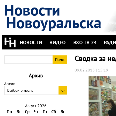
Новости
Новоуральска
НОВОСТИ
ВИДЕО
ЭХО-ТВ 24
РАД
Сводка за не
09.02.2015 | 15:19
Архив
Архив
Август 2026
Пн
Вт
Ср
Чт
Пт
Сб
Вс