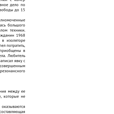
вное дело по
свободы до 15
олномоченные
ась большого
лом техники.
ажданин 1968
 в изоляторе
ел потратить,
 приобщены в
ела. Любитель
аписал явку с
 совершенным
резонансного
ения между ее
е, которые не
 оказываются
составляющая