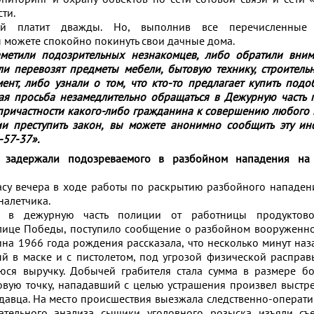
ти.
пой платит дважды. Но, выполнив все перечисленны
 можете спокойно покинуть свои дачные дома.
аметили подозрительных незнакомцев, либо обратили вним
ли перевозят предметы мебели, бытовую технику, строитель
ент, либо узнали о том, что кто-то предлагает купить под
ная просьба незамедлительно обращаться в Дежурную часть 
 причастности какого-либо гражданина к совершению любого 
и преступить закон, вы можете анонимно сообщить эту и
-57-37».
 задержали подозреваемого в разбойном нападения на
асу вечера в ходе работы по раскрытию разбойного нападен
налетчика.
 в дежурную часть полиции от работницы продуктовог
лице Победы, поступило сообщение о разбойном вооруженн
а 1966 года рождения рассказала, что несколько минут наз
й в маске и с пистолетом, под угрозой физической расправ
юся выручку. Добычей грабителя стала сумма в размере б
овую точку, нападавший с целью устрашения произвел выстре
давца. На место происшествия выезжала следственно-операти
ательного анализа сыщики уголовного розыска изъяли съ