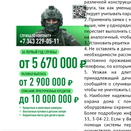
различной конструкци
друга, так как умен
следует учитывать па
2. Применять замки с 
выше, чем у однорядны
перестает выполнять 
на аналогичный, чтоб
3. Установить решетки 
4. Не оставлять в да
необходимости рассм
постоянно проживаю
телефоны, по которым
5. Уезжая на длит
принадлежащий дачн
сообщайте о случивше
чтобы не уничтожить 
6. Наиболее надежны
охрана дома с пом
оборудованы охранно
Более подробную инф
33, 3-04-22. Если у 
помощи системы пере
осуществлять радиомо