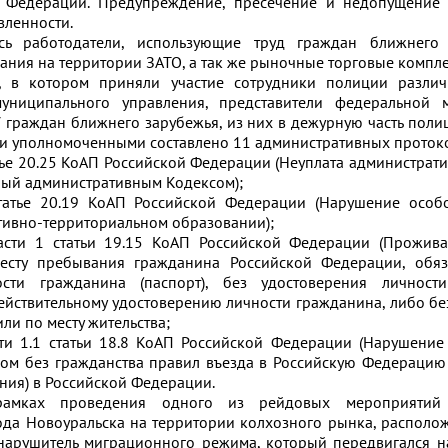
 Федерации. Предупреждение, пресечение и недопущение 
вленности.
сь работодатели, использующие труд граждан ближнего
ания на территории ЗАТО, а так же рыночные торговые компле
, в котором приняли участие сотрудники полиции разли
униципального управления, представители федеральной 
 граждан ближнего зарубежья, из них в дежурную часть поли
ми уполномоченными составлено 11 административных проток
тье 20.25 КоАП Российской Федерации (Неуплата администрат
ный административным Кодексом);
татье 20.19 КоАП Российской Федерации (Нарушение особ
тивно-территориальном образовании);
сти 1 статьи 19.15 КоАП Российской Федерации (Прожива
есту пребывания гражданина Российской Федерации, обяз
ости гражданина (паспорт), без удостоверения личност
действительному удостоверению личности гражданина, либо бе
ли по месту жительства;
ти 1.1 статьи 18.8 КоАП Российской Федерации (Нарушени
ом без гражданства правил въезда в Российскую Федераци
ия) в Российской Федерации.
рамках проведения одного из рейдовых мероприятий 
да Новоуральска на территории колхозного рынка, располо
нарушитель миграционного режима, который передвигался 