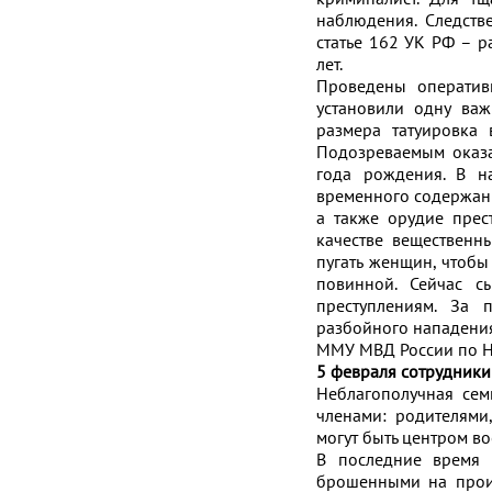
наблюдения. Следств
статье 162 УК РФ – р
лет.
Проведены оператив
установили одну ва
размера татуировка
Подозреваемым оказа
года рождения. В н
временного содержани
а также орудие прес
качестве вещественн
пугать женщин, чтобы
повинной. Сейчас с
преступлениям. За 
разбойного нападени
ММУ МВД России по Н
5 февраля сотрудники
Неблагополучная сем
членами: родителями
могут быть центром во
В последние время 
брошенными на произ