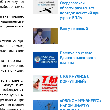
50 мм друг от
Свердловской
 выборе замка
области разъясняет
порядок действий при
ть значительно
угрозе БПЛА
изнашивается и
и лучше всего
Ваш участковый
 технику, при
ам, знакомым,
вьте им свои
Памятка по уплате
Единого налогового
но посещать
платежа!
о немедленно
иков полиции,
СТОЛКНУЛИСЬ С
ьств является
КОРРУПЦИЕЙ?
 могут быть
о наблюдения.
лефону: 3-04-
ществлена при
«ОБЛКОММУНЭНЕРГО»
ая позволяет
НАПОМИНАЕТ О
«Интернет» на