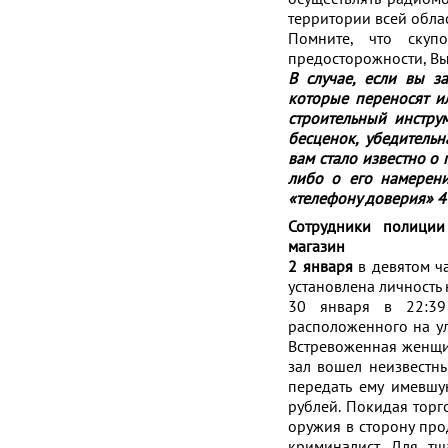
территории всей облас
Помните, что ску
предосторожности, Вы
В случае, если вы з
которые переносят и
строительный инструм
бесценок, убедитель
вам стало известно о
либо о его намерени
«телефону доверия» 4
Сотрудники полиции
магазин
2 января
в девятом ч
установлена личность 
30 января в 22:39
расположенного на у
Встревоженная женщин
зал вошел неизвестны
передать ему имевшу
рублей. Покидая торг
оружия в сторону про
криминалист. Для тщ