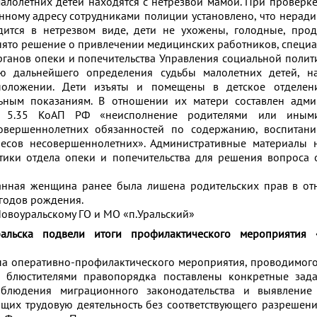
алолетних детей находятся с нетрезвой мамой. При проверк
ному адресу сотрудниками полиции установлено, что неради
ится в нетрезвом виде, дети не ухожены, голодные, прод
инято решение о привлечении медицинских работников, специа
ганов опеки и попечительства Управления социальной полит
ью дальнейшего определения судьбы малолетних детей, н
положении. Дети изъяты и помещены в детское отделен
ьным показаниям. В отношении их матери составлен адми
е 5.35 КоАП РФ «неисполнение родителями или иным
овершеннолетних обязанностей по содержанию, воспитани
есов несовершеннолетних». Административные материалы 
тики отдела опеки и попечительства для решения вопроса
 данная женщина ранее была лишена родительских прав в о
годов рождения.
овоуральскому ГО и МО «п.Уральский»
альска подвели итоги профилактического мероприятия 
па оперативно-профилактического мероприятия, проводимого
 блюстителями правопорядка поставлены конкретные зада
блюдения миграционного законодательства и выявление
щих трудовую деятельность без соответствующего разрешени