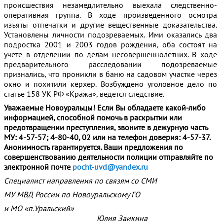
происшествия незамедлительно выехала следственно-
оперативная группа. В ходе произведенного осмотра
изъяты отпечатки и другие вещественные доказательства.
Установлены личности подозреваемых. Ими оказались два
подростка 2001 и 2003 годов рождения, оба состоят на
учете в отделении по делам несовершеннолетних. В ходе
предварительного расследовании подозреваемые
признались, что проникли в баню на садовом участке через
окно и похитили керхер. Возбуждено уголовное дело по
статье 158 УК РФ «Кража», ведется следствие.
Уважаемые Новоуральцы! Если Вы обладаете какой-либо
информацией, способной помочь в раскрытии или
предотвращении преступления, звоните в дежурную часть
МУ: 4-57-57; 4-80-40, 02 или на телефон доверия: 4-57-37.
Анонимность гарантируется. Ваши предложения по
совершенствованию деятельности полиции отправляйте по
электронной почте
pocht-uvd@yandex.ru
Специалист направления по связям со СМИ
МУ МВД России по Новоуральскому ГО
и МО «п.Уральский»
Юлия Заикина