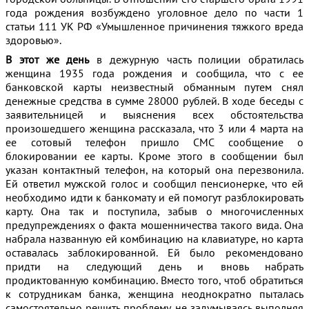
года рождения возбуждено уголовное дело по части 1
статьи 111 УК РФ «Умышленное причинения тяжкого вреда
здоровью».
В этот же день
в дежурную часть полиции обратилась
женщина 1935 года рождения и сообщила, что с ее
банковской карты неизвестный обманным путем снял
денежные средства в сумме 28000 рублей. В ходе беседы с
заявительницей и выяснения всех обстоятельства
произошедшего женщина рассказала, что 3 или 4 марта на
ее сотовый телефон пришло СМС сообщение о
блокировании ее карты. Кроме этого в сообщении был
указан контактный телефон, на который она перезвонила.
Ей ответил мужской голос и сообщил пенсионерке, что ей
необходимо идти к банкомату и ей помогут разблокировать
карту. Она так и поступила, забыв о многочисленных
предупреждениях о факта мошенничества такого вида. Она
набрала названную ей комбинацию на клавиатуре, но карта
оставалась заблокированной. Ей было рекомендовано
придти на следующий день и вновь набрать
продиктованную комбинацию. Вместо того, чтоб обратиться
к сотрудникам банка, женщина неоднократно пыталась
самостоятельно решить проблему, не задумываясь выполняя