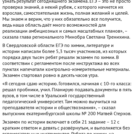
узнать результат сегодняшнего экзамена. ЕГЭ – это не просто
проверка знаний, а некий рубеж, с которого начнется их
взрослая, самостоятельная жизнь, полная желаний и целей.
Мы знаем и верим, что у них обязательно все получится,
ведь наша область даёт много возможностей для
реализации амбициозных и самых масштабных планов», –
сказала глава регионального Минобра Светлана Тренихина.
В Свердловской области ЕГЭ по химии, литературе и
истории написали более 5,3 тысяч участников, из которых
порядка двух тысяч ребят решали экзамен по химии. В
соответствии с регламентом после инструктажа во всех
пунктах напечатали контрольно-измерительные материалы.
Экзамен стартовал ровно в десять часов утра.
«Я сегодня сдаю историю. Готовился, начиная с 10-го класса:
решал пробники, учил. Планирую подавать документы в пять
вузов, в том числе в Уральский государственный
педагогический университет. Там можно выучиться на
преподавателя истории и обществознания», – сказал
выпускник екатеринбургской школы № 200 Матвей Стерхов.
Экзамен по истории включает в себя 21 задание – 12 с
кратким ответом и девять с развёрнутым, и выполняется без
вспомогательных инструментов. Работа по химии, на