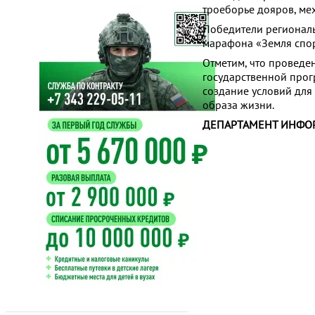
троеборье дояров, ме
Победители региональ
марафона «Земля спор
Отметим, что проведе
государственной прог
создание условий для
образа жизни.
ДЕПАРТАМЕНТ ИНФО