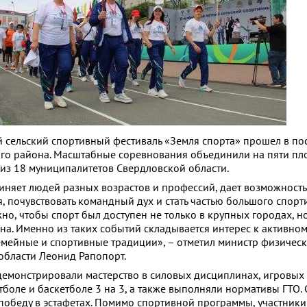
й сельский спортивный фестиваль «Земля спорта» прошел в по
го района. Масштабные соревнования объединили на пяти п
 из 18 муниципалитетов Свердловской области.
иняет людей разных возрастов и профессий, дает возможность
, почувствовать командный дух и стать частью большого спорт
но, чтобы спорт был доступен не только в крупных городах, н
на. Именно из таких событий складывается интерес к активном
емейные и спортивные традиции», – отметил министр физическ
области Леонид Рапопорт.
демонстрировали мастерство в силовых дисциплинах, игровых
тболе и баскетболе 3 на 3, а также выполняли нормативы ГТО.
победу в эстафетах. Помимо спортивной программы, участники 