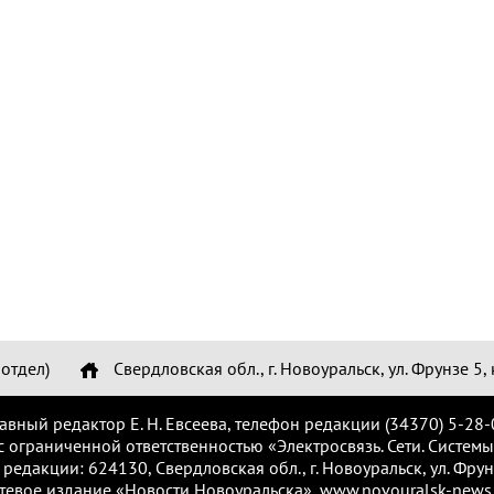
отдел)
Свердловская обл., г. Новоуральск, ул. Фрунзе 5, 
лавный редактор Е. Н. Евсеева, телефон редакции (34370) 5-28-
с ограниченной ответственностью «Электросвязь. Сети. Системы
 редакции: 624130, Свердловская обл., г. Новоуральск, ул. Фрунз
тевое издание «Новости Новоуральска», www.novouralsk-news.