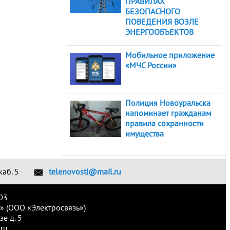
ПРАВИЛАХ
БЕЗОПАСНОГО
ПОВЕДЕНИЯ ВОЗЛЕ
ЭНЕРГООБЪЕКТОВ
Мобильное приложение
«МЧС России»
Полиция Новоуральска
напоминает гражданам
правила сохранности
имущества
каб. 5
telenovosti@mail.ru
03
» (ООО «Электросвязь»)
е д. 5
ru.