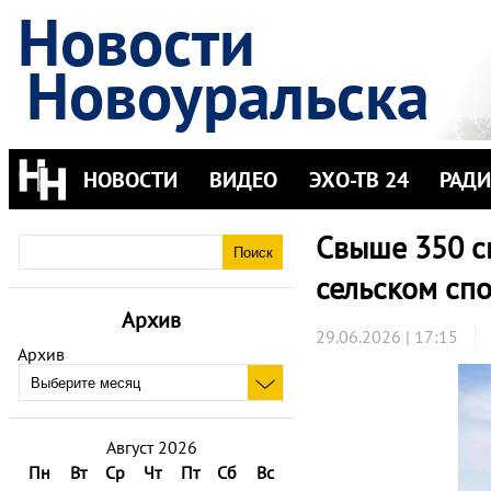
Новости
Новоуральска
НОВОСТИ
ВИДЕО
ЭХО-ТВ 24
РАД
Свыше 350 с
сельском сп
Архив
29.06.2026 | 17:15
Архив
Август 2026
Пн
Вт
Ср
Чт
Пт
Сб
Вс