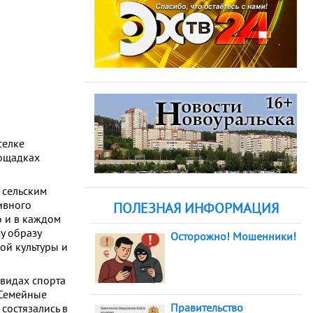
селке
лощадках
 сельским
ивного
ПОЛЕЗНАЯ ИНФОРМАЦИЯ
о и в каждом
у образу
Осторожно! Мошенники!
ой культуры и
 видах спорта
 Семейные
Правительство
состязались в