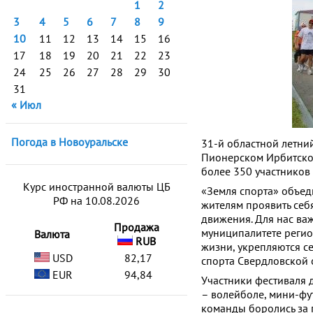
1
2
3
4
5
6
7
8
9
10
11
12
13
14
15
16
17
18
19
20
21
22
23
24
25
26
27
28
29
30
31
« Июл
Погода в Новоуральске
31-й областной летни
Пионерском Ирбитско
более 350 участников
Курс иностранной валюты ЦБ
«Земля спорта» объед
РФ на 10.08.2026
жителям проявить себя
движения. Для нас важ
Продажа
муниципалитете регио
Валюта
RUB
жизни, укрепляются с
USD
82,17
спорта Свердловской 
EUR
94,84
Участники фестиваля 
– волейболе, мини-фу
команды боролись за 