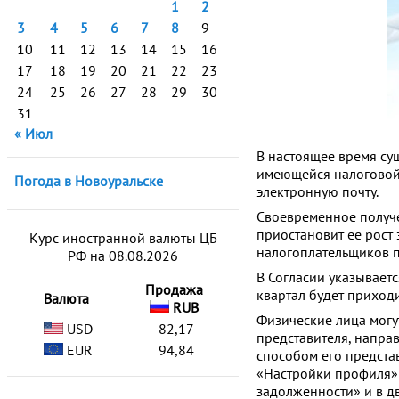
1
2
3
4
5
6
7
8
9
10
11
12
13
14
15
16
17
18
19
20
21
22
23
24
25
26
27
28
29
30
31
« Июл
В настоящее время су
имеющейся налоговой
Погода в Новоуральске
электронную почту.
Своевременное получ
приостановит ее рост 
Курс иностранной валюты ЦБ
налогоплательщиков п
РФ на 08.08.2026
В Согласии указываетс
Продажа
квартал будет приход
Валюта
RUB
Физические лица могут
USD
82,17
представителя, напра
EUR
94,84
способом его предста
«Настройки профиля»
задолженности» и в д