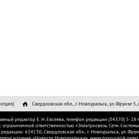
отдел)
Свердловская обл., г. Новоуральск, ул. Фрунзе 5, 
лавный редактор Е. Н. Евсеева, телефон редакции (34370) 5-28-
с ограниченной ответственностью «Электросвязь. Сети. Системы
 редакции: 624130, Свердловская обл., г. Новоуральск, ул. Фрунз
тевое издание «Новости Новоуральска», www.novouralsk-news.