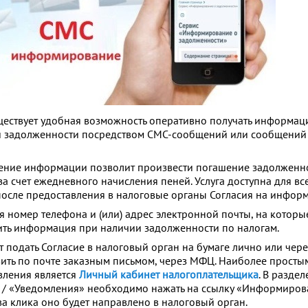
ществует удобная возможность оперативно получать информац
 задолженности посредством СМС-сообщений или сообщений
ение информации позволит произвести погашение задолженн
за счет ежедневного начисления пеней. Услуга доступна для вс
осле предоставления в налоговые органы Согласия на инфор
я номер телефона и (или) адрес электронной почты, на которы
ить информация при наличии задолженности по налогам.
 подать Согласие в налоговый орган на бумаге лично или чере
вить по почте заказным письмом, через МФЦ. Наиболее прост
вления является
Личный кабинет налогоплательщика
. В разде
 / «Уведомления» необходимо нажать на ссылку «Информиров
ва клика оно будет направлено в налоговый орган.