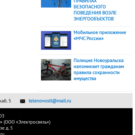
ПРАВИЛАХ
БЕЗОПАСНОГО
ПОВЕДЕНИЯ ВОЗЛЕ
ЭНЕРГООБЪЕКТОВ
Мобильное приложение
«МЧС России»
Полиция Новоуральска
напоминает гражданам
правила сохранности
имущества
каб. 5
telenovosti@mail.ru
03
» (ООО «Электросвязь»)
е д. 5
ru.