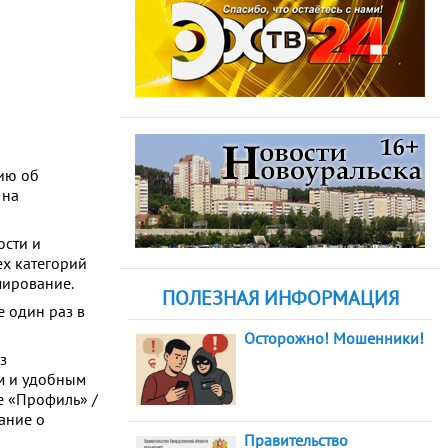
ию об
 на
ости и
ех категорий
мирование.
ПОЛЕЗНАЯ ИНФОРМАЦИЯ
е один раз в
Осторожно! Мошенники!
з
ым и удобным
ле «Профиль» /
ание о
Правительство