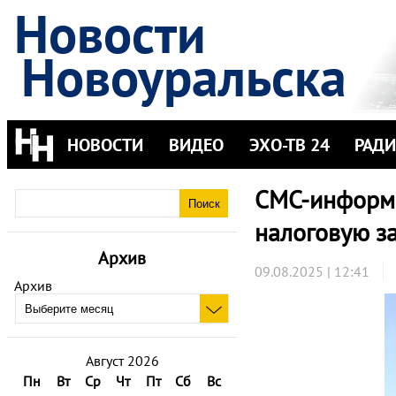
Новости
Новоуральска
НОВОСТИ
ВИДЕО
ЭХО-ТВ 24
РАД
СМС-информи
налоговую з
Архив
09.08.2025 | 12:41
Архив
Август 2026
Пн
Вт
Ср
Чт
Пт
Сб
Вс