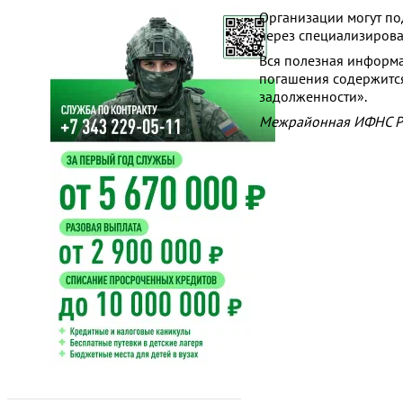
Организации могут по
через специализирова
Вся полезная информа
погашения содержитс
задолженности».
Межрайонная ИФНС Ро