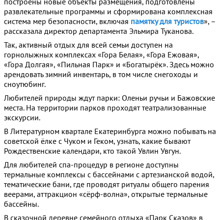
построены новые объекты размещения, подготовлены
развлекательные программы и сформирована комплексная
система мер безопасности, включая
памятку для туристов
», –
рассказала директор департамента Эльмира Туканова.
Так, активный отдых для всей семьи доступен на
горнолыжных комплексах «Гора Белая», «Гора Ежовая»,
«Гора Долгая», «Пильная Парк» и «Богатырёк». Здесь можно
арендовать зимний инвентарь, в том числе снегоходы и
сноутюбинг.
Любителей природы ждут парки: Оленьи ручьи и Бажовские
места. На территории парков проходят театрализованные
экскурсии.
В Литературном квартале Екатеринбурга можно побывать на
советской ёлке с Чуком и Геком, узнать, какие бывают
Рождественские календари, кто такой Увлин Увгун.
Для любителей спа-процедур в регионе доступны
термальные комплексы с бассейнами с артезианской водой,
тематические бани, где проводят ритуалы общего парения
веерами, аттракцион «сёрф-волна», открытые термальные
бассейны.
В сказочной деревне семейного отдыха «Парк Сказов» в