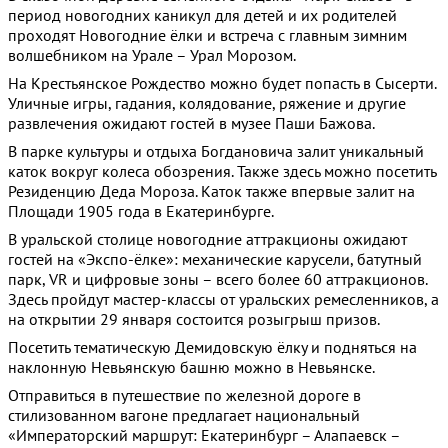
период новогодних каникул для детей и их родителей
проходят Новогодние ёлки и встреча с главным зимним
волшебником на Урале – Урал Морозом.
На Крестьянское Рождество можно будет попасть в Сысерти.
Уличные игры, гадания, колядование, ряжение и другие
развлечения ожидают гостей в музее Паши Бажова.
В парке культуры и отдыха Богдановича залит уникальный
каток вокруг колеса обозрения. Также здесь можно посетить
Резиденцию Деда Мороза. Каток также впервые залит на
Площади 1905 года в Екатеринбурге.
В уральской столице новогодние аттракционы ожидают
гостей на «Экспо-ёлке»: механические карусели, батутный
парк, VR и цифровые зоны – всего более 60 аттракционов.
Здесь пройдут мастер-классы от уральских ремесленников, а
на открытии 29 января состоится розыгрыш призов.
Посетить тематическую Демидовскую ёлку и подняться на
наклонную Невьянскую башню можно в Невьянске.
Отправиться в путешествие по железной дороге в
стилизованном вагоне предлагает национальный
«Императорский маршрут: Екатеринбург – Алапаевск –