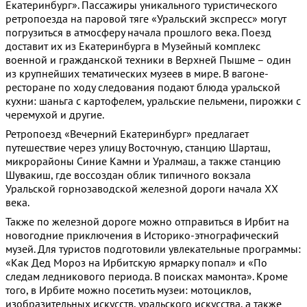
Екатеринбург». Пассажиры уникального туристического
ретропоезда на паровой тяге «Уральский экспресс» могут
погрузиться в атмосферу начала прошлого века. Поезд
доставит их из Екатеринбурга в Музейный комплекс
военной и гражданской техники в Верхней Пышме – один
из крупнейших тематических музеев в мире. В вагоне-
ресторане по ходу следования подают блюда уральской
кухни: шаньга с картофелем, уральские пельмени, пирожки с
черемухой и другие.
Ретропоезд «Вечерний Екатеринбург» предлагает
путешествие через улицу Восточную, станцию Шарташ,
микрорайоны Синие Камни и Уралмаш, а также станцию
Шувакиш, где воссоздан облик типичного вокзала
Уральской горнозаводской железной дороги начала ХХ
века.
Также по железной дороге можно отправиться в Ирбит на
новогодние приключения в Историко-этнографический
музей. Для туристов подготовили увлекательные программы:
«Как Дед Мороз на Ирбитскую ярмарку попал» и «По
следам ледникового периода. В поисках мамонта». Кроме
того, в Ирбите можно посетить музеи: мотоциклов,
изобразительных искусств, уральского искусства, а также