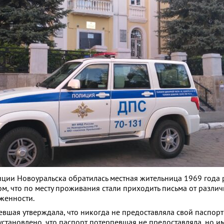
иции Новоуральска обратилась местная жительница 1969 года
м, что по месту проживания стали приходить письма от разли
женности.
евшая утверждала, что никогда не предоставляла свой паспорт
установлено, что паспорт потерпевшая не предоставляла, но и