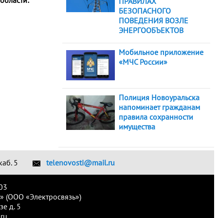
области:
ПРАВИЛАХ
БЕЗОПАСНОГО
ПОВЕДЕНИЯ ВОЗЛЕ
ЭНЕРГООБЪЕКТОВ
Мобильное приложение
«МЧС России»
Полиция Новоуральска
напоминает гражданам
правила сохранности
имущества
каб. 5
telenovosti@mail.ru
03
» (ООО «Электросвязь»)
е д. 5
ru.