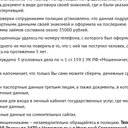
ь документ в виде договора своей знакомой, где и были указа
отерпевшей.
оверки сотрудниками полиции установлено, что данная подру
портными данными своей знакомой и оформила на последнюю 
мма займов составила около 35000 рублей.
мошенницы удалось по номеру телефона, с которого был оформ
него не могла поверить в то, что с ней так поступил человек, 
 на протяжении 5 лет .
уждено 3 уголовных дела по ч. 1 ст. 159.1 УК РФ «Мошенничес
 напоминает, что только Вы сами можете сберечь денежные ср
и паспортные данные третьим лицам, а также документы, в кот
ичные данные,
ия для входа в личный кабинет государственных услуг, где мо
чные данные,
чные данные на сомнительных сайтах.
с мошенниками – незамедлительно обращайтесь в полицию.
Тел