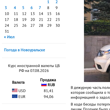
1
2
3
4
5
6
7
8
9
10
11
12
13
14
15
16
17
18
19
20
21
22
23
24
25
26
27
28
29
30
31
« Июл
Погода в Новоуральске
Курс иностранной валюты ЦБ
РФ на 07.08.2026
Продажа
Валюта
RUB
В дежурную часть пол
USD
81,41
которая сообщила о то
EUR
94,06
информацией о задол
В ходе беседы потерп
лицам. Позднее было 