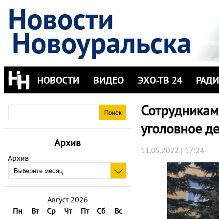
Новости
Новоуральска
НОВОСТИ
ВИДЕО
ЭХО-ТВ 24
РАД
Сотрудникам
уголовное д
Архив
11.05.2022 | 17:24
Архив
Август 2026
Пн
Вт
Ср
Чт
Пт
Сб
Вс