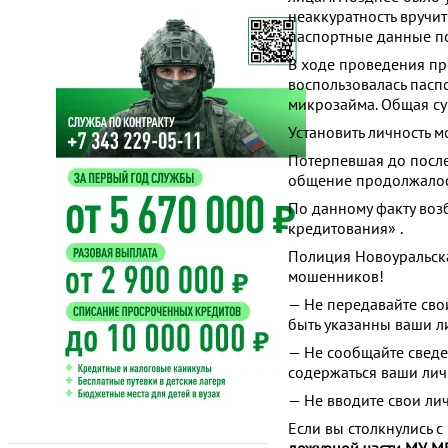
неаккуратность вручит
паспортные данные п
В ходе проведения пр
воспользовалась пас
микрозайма. Общая су
Установить личность 
Потерпевшая до послед
общение продолжалось
По данному факту возб
кредитования» .
Полиция Новоуральска
мошенников!
— Не передавайте сво
быть указанны ваши л
— Не сообщайте сведен
содержаться ваши ли
— Не вводите свои ли
Если вы столкнулись 