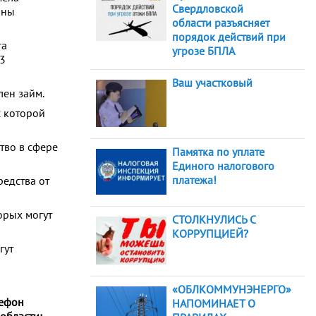
Свердловской
нны
области разъясняет
порядок действий при
га
угрозе БПЛА
3
Ваш участковый
лен займ.
с которой
тво в сфере
Памятка по уплате
Единого налогового
платежа!
едства от
орых могут
СТОЛКНУЛИСЬ С
КОРРУПЦИЕЙ?
гут
«ОБЛКОММУНЭНЕРГО»
ефон
НАПОМИНАЕТ О