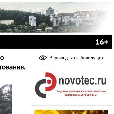
16+
но
Версия для слабовидящих
тования.