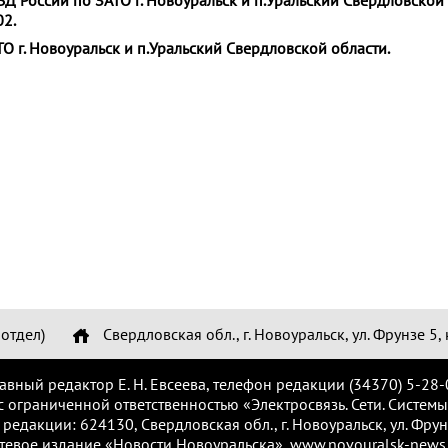
Д России по ЗАТО г. Новоуральск и п.Уральский Свердловской 
02.
О г. Новоуральск и п.Уральский Свердловской области.
отдел)
Свердловская обл., г. Новоуральск, ул. Фрунзе 5, 
лавный редактор Е. Н. Евсеева, телефон редакции (34370) 5-28-
с ограниченной ответственностью «Электросвязь. Сети. Системы
 редакции: 624130, Свердловская обл., г. Новоуральск, ул. Фрунз
тевое издание «Новости Новоуральска», www.novouralsk-news.