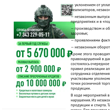
— уклонением от упла
реализаторов, незак
— незаконным выпуск
предприятиях и в «по
— производством и о
здоровья;
— проявлениями факто
— незаконным оборот
Кроме этого проводя
правонарушений в дан
состоялось очередно
правил реализации а
сотрудника отделения
участковыми уполном
точки розничной торг
продукции.
В ходе мероприятий в
нарушения. Из незако
продукции и спирта. Т
марки. Для принятия 