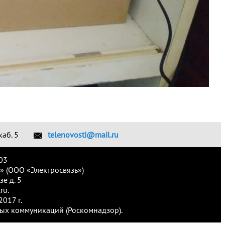
каб. 5
telenovosti@mail.ru
03
» (ООО «Электросвязь»)
е д. 5
ru.
017 г.
ых коммуникаций (Роскомнадзор).