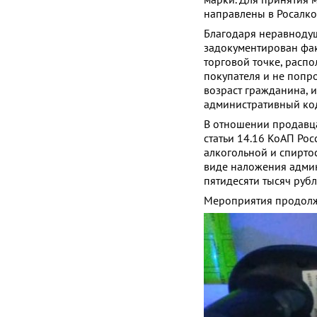
направлены в Росалко
Благодаря неравноду
задокументирован фак
торговой точке, расп
покупателя и не попр
возраст гражданина, 
административный код
В отношении продавца
статьи 14.16 КоАП Ро
алкогольной и спирто
виде наложения админ
пятидесяти тысяч руб
Мероприятия продолж