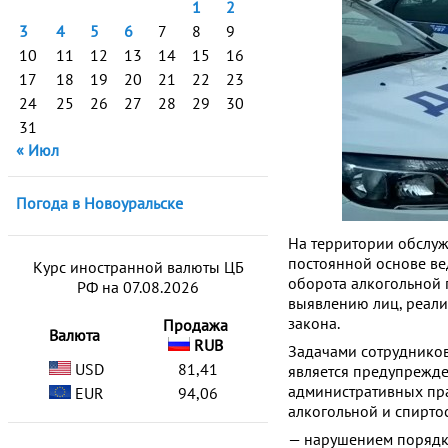
1
2
3
4
5
6
7
8
9
10
11
12
13
14
15
16
17
18
19
20
21
22
23
24
25
26
27
28
29
30
31
« Июл
Погода в Новоуральске
На территории обслуж
постоянной основе ве
Курс иностранной валюты ЦБ
оборота алкогольной 
РФ на 07.08.2026
выявлению лиц, реал
закона.
Продажа
Валюта
RUB
Задачами сотруднико
USD
81,41
является предупрежде
административных пра
EUR
94,06
алкогольной и спирто
— нарушением порядка