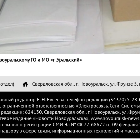
оуральскому ГО и МО «п.Уральский»
отдел)
Свердловская обл., г. Новоуральск, ул. Фрунзе 5, 
лавный редактор Е. Н. Евсеева, телефон редакции (34370) 5-28-
с ограниченной ответственностью «Электросвязь. Сети. Системы
 редакции: 624130, Свердловская обл., г. Новоуральск, ул. Фрунз
тевое издание «Новости Новоуральска», www.novouralsk-news.
тельство о регистрации СМИ Эл № ФС77-68672 от 09 февраля 2
надзору в сфере связи, информационных технологий и массов