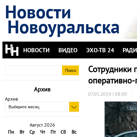
Новости
Новоуральска
НОВОСТИ
ВИДЕО
ЭХО-ТВ 24
РАД
Сотрудники 
оперативно-
Архив
07.05.2019 | 08:00
Архив
Август 2026
Пн
Вт
Ср
Чт
Пт
Сб
Вс