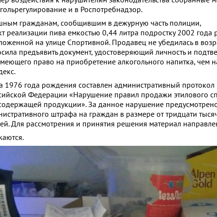
гольрегулирование и в Роспотребнадзор.
шным гражданам, сообщившим в дежурную часть полиции,
т реализации пива емкостью 0,44 литра подростку 2002 года
оложенной на улице Спортивной. Продавец не убедилась в возр
осила предъявить документ, удостоверяющий личность и под
имеющего право на приобретение алкогольного напитка, чем 
екс.
 1976 года рождения составлен административный протокол п
ссийской Федерации «Нарушение правил продажи этилового сп
содержащей продукции». За данное нарушение предусмотрено
истративного штрафа на граждан в размере от тридцати тыся
лей. Для рассмотрения и принятия решения материал направлен
аются.