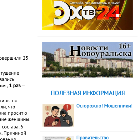
овершили 25
 тушение
зались
ния;
1 раз
—
ПОЛЕЗНАЯ ИНФОРМАЦИЯ
ртиры по
Осторожно! Мошенники!
ли, что
она просит о
ние женщины.
 состава, 5
ек. Причиной
Правительство
ования.