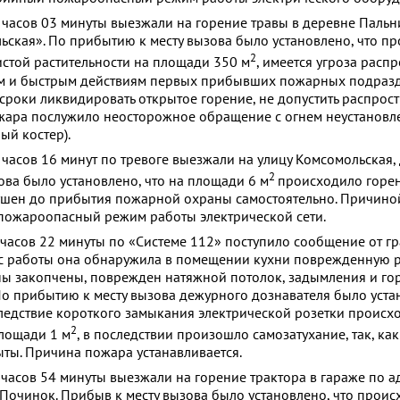
1 часов 03 минуты выезжали на горение травы в деревне Пальн
ская». По прибытию к месту вызова было установлено, что п
2
истой растительности на площади 350 м
, имеется угроза расп
м и быстрым действиям первых прибывших пожарных подраз
 сроки ликвидировать открытое горение, не допустить распрос
жара послужило неосторожное обращение с огнем неустановл
ый костер).
 часов 16 минут по тревоге выезжали на улицу Комсомольская, 
2
ова было установлено, что на площади 6 м
происходило горе
тушен до прибытия пожарной охраны самостоятельно. Причин
пожароопасный режим работы электрической сети.
7 часов 22 минуты по «Системе 112» поступило сообщение от г
 с работы она обнаружила в помещении кухни поврежденную р
ы закопчены, поврежден натяжной потолок, задымления и го
 По прибытию к месту вызова дежурного дознавателя было уста
едствие короткого замыкания электрической розетки происх
2
лощади 1 м
, в последствии произошло самозатухание, так, ка
ыты. Причина пожара устанавливается.
 часов 54 минуты выезжали на горение трактора в гараже по а
Починок. Прибыв к месту вызова было установлено, что проис