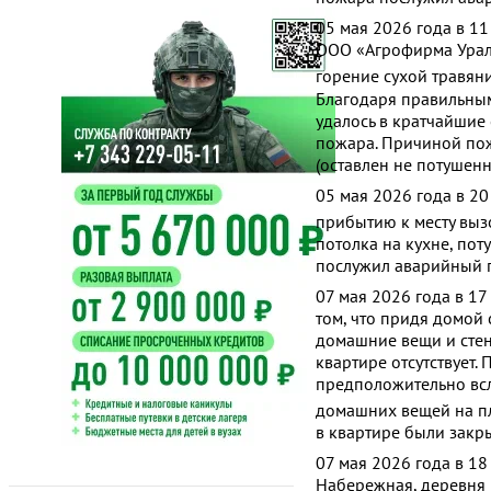
05 мая 2026 года в 1
ООО «Агрофирма Ураль
горение сухой травян
Благодаря правильны
удалось в кратчайшие
пожара. Причиной по
(оставлен не потушенн
05 мая 2026 года в 20
прибытию к месту выз
потолка на кухне, по
послужил аварийный 
07 мая 2026 года в 1
том, что придя домой
домашние вещи и стен
квартире отсутствует.
предположительно всл
домашних вещей на п
в квартире были закр
07 мая 2026 года в 18
Набережная, деревня 