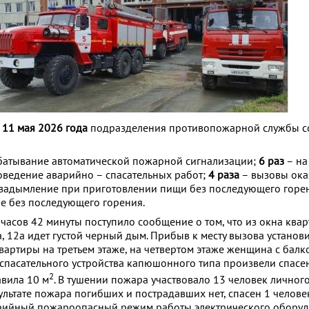
о 11 мая 2026 года
подразделения противопожарной службы с
батывание автоматической пожарной сигнализации;
6 раз
– на
оведение аварийно – спасательных работ;
4 раза
– вызовы ока
 задымление при приготовлении пищи без последующего горе
е без последующего горения.
 часов 42 минуты поступило сообщение о том, что из окна ква
а, 12а идет густой черный дым. Прибыв к месту вызова установи
вартиры на третьем этаже, на четвертом этаже женщина с балк
пасательного устройства капюшонного типа произвели спасе
2
вила 10 м
. В тушении пожара участвовало 13 человек личного
ультате пожара погибших и пострадавших нет, спасен 1 челов
рийный пожароопасный режим работы электрического оборуд