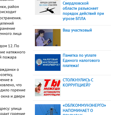
Свердловской
ики, район
области разъясняет
роисходит
порядок действий при
ространения.
угрозе БПЛА
делений
транение
Ваш участковый
енного лица
дом 12. По
ние натяжного
Памятка по уплате
ой пожара
Единого налогового
платежа!
ражданки о
озетку,
рение в
СТОЛКНУЛИСЬ С
новлено, что
КОРРУПЦИЕЙ?
одило горение
к окна и двери
«ОБЛКОММУНЭНЕРГО»
дресу: улица
НАПОМИНАЕТ О
ходит горение