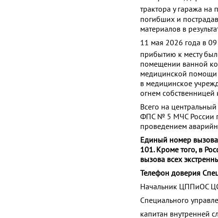
трактора у гаража на
погибших и пострадав
материалов в результ
11 мая 2026 года в 09
прибытию к месту был
помещении ванной ком
медицинской помощи с
в медицинское учрежд
огнем собственницей 
Всего на центральный
ФПС № 5 МЧС России п
проведением аварийно
Единый номер вызова 
101. Кроме того, в Р
вызова всех экстренн
Телефон доверия Спе
Начальник ЦППиОС Ц
Специального управл
капитан внутренней с