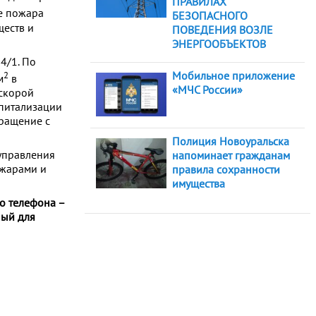
ПРАВИЛАХ
те пожара
БЕЗОПАСНОГО
еств и
ПОВЕДЕНИЯ ВОЗЛЕ
ЭНЕРГООБЪЕКТОВ
4/1. По
2
Мобильное приложение
м
в
«МЧС России»
 скорой
питализации
ращение с
Полиция Новоуральска
управления
напоминает гражданам
ожарами и
правила сохранности
имущества
о телефона –
ный для