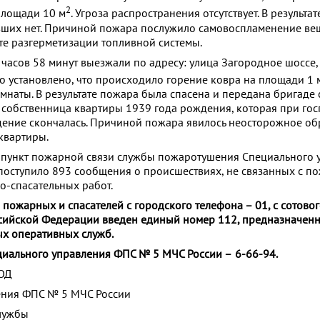
2
 площади 10 м
. Угроза распространения отсутствует. В результа
ших нет. Причиной пожара послужило самовоспламенение вещ
ате разгерметизации топливной системы.
 часов 58 минут выезжали по адресу: улица Загородное шоссе, 
о установлено, что происходило горение ковра на площади 1 
наты. В результате пожара была спасена и передана бригаде
обственница квартиры 1939 года рождения, которая при гос
ение скончалась. Причиной пожара явилось неосторожное об
квартиры.
 пункт пожарной связи службы пожаротушения Специального 
оступило 893 сообщения о происшествиях, не связанных с п
-спасательных работ.
пожарных и спасателей с городского телефона – 01, с сотовог
оссийской Федерации введен единый номер 112, предназначен
ых оперативных служб.
циального управления ФПС № 5 МЧС России –
6-66-94.
ОД
ения ФПС № 5 МЧС России
лужбы