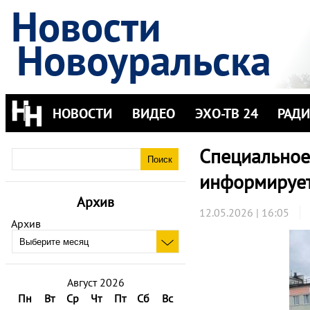
Новости
Новоуральска
НОВОСТИ
ВИДЕО
ЭХО-ТВ 24
РАД
Специальное
информируе
Архив
12.05.2026 | 16:05
Архив
Август 2026
Пн
Вт
Ср
Чт
Пт
Сб
Вс