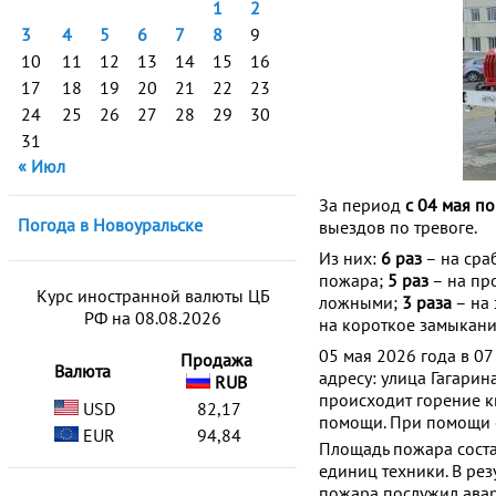
1
2
3
4
5
6
7
8
9
10
11
12
13
14
15
16
17
18
19
20
21
22
23
24
25
26
27
28
29
30
31
« Июл
За период
с 04 мая п
Погода в Новоуральске
выездов по тревоге.
Из них:
6 раз
– на сра
пожара;
5 раз
– на пр
Курс иностранной валюты ЦБ
ложными;
3 раза
– на
РФ на 08.08.2026
на короткое замыкани
05 мая 2026 года в 07
Продажа
Валюта
адресу: улица Гагарин
RUB
происходит горение к
USD
82,17
помощи. При помощи с
EUR
94,84
Площадь пожара соста
единиц техники. В рез
пожара послужил ава