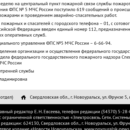
неделю на центральный пункт пожарной связи службы пожаро
ния ФПС № 5 МЧС России поступило 619 сообщений о происше
 пожарами и проведением аварийно-спасательных работ.
пожарных и спасателей с городского телефона – 01, с сотовог
оссийской Федерации введен единый номер 112, предназначен
ых оперативных служб.
иального управления ФПС №5 МЧС России – 6-66-94.
деления организации и осуществления федерального государс
дела федерального государственного пожарного надзора Спе
ЧС России
утренней службы
Владимировна
отдел)
Свердловская обл., г. Новоуральск, ул. Фрунзе 5, 
лавный редактор Е. Н. Евсеева, телефон редакции (34370) 5-28-
с ограниченной ответственностью «Электросвязь. Сети. Системы
 редакции: 624130, Свердловская обл., г. Новоуральск, ул. Фрунз
тевое издание «Новости Новоуральска», www.novouralsk-news.