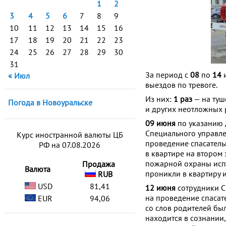
1
2
3
4
5
6
7
8
9
10
11
12
13
14
15
16
17
18
19
20
21
22
23
24
25
26
27
28
29
30
31
За период с
08
по
14
и
« Июл
выездов по тревоге.
Из них:
1 раз
— на туш
Погода в Новоуральске
и других неотложных р
09 июня
по указанию 
Специального управл
Курс иностранной валюты ЦБ
проведение спасательн
РФ на 07.08.2026
в квартире на втором 
пожарной охраны испо
Продажа
Валюта
проникли в квартиру и
RUB
USD
81,41
12 июня
сотрудники 
на проведение спасате
EUR
94,06
со слов родителей был
находится в сознании