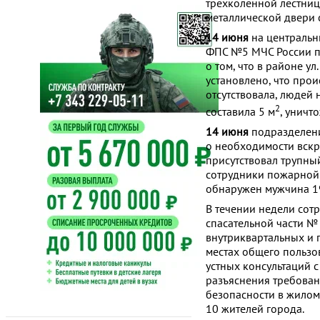
трехколенной лестниц
металлической двери 
14 июня
на центральн
ФПС №5 МЧС России п
о том, что в районе у
установлено, что про
отсутствовала, людей 
2
составила 5 м
, уничт
14 июня
подразделен
о необходимости вскры
присутствовал трупны
сотрудники пожарной 
обнаружен мужчина 19
В течении недели со
спасательной части №
внутриквартальных и 
местах общего пользо
устных консультаций
разъяснения требова
безопасности в жилом
10 жителей города.