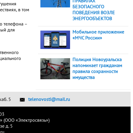
ПРАВИЛАХ
тушения
БЕЗОПАСНОГО
ствиях, в том
ПОВЕДЕНИЯ ВОЗЛЕ
ЭНЕРГООБЪЕКТОВ
о телефона –
ный для
Мобильное приложение
«МЧС России»
твенного
циального
Полиция Новоуральска
напоминает гражданам
правила сохранности
имущества
каб. 5
telenovosti@mail.ru
03
» (ООО «Электросвязь»)
е д. 5
ru.