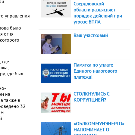
ой
Свердловской
области разъясняет
го управления
порядок действий при
угрозе БПЛА
ызова было
я огня
Ваш участковый
 которого
 где
Памятка по уплате
ажа,
Единого налогового
у, где был
платежа!
но-
СТОЛКНУЛИСЬ С
ем на
КОРРУПЦИЕЙ?
а также в
роведено 32
ам
й
«ОБЛКОММУНЭНЕРГО»
НАПОМИНАЕТ О