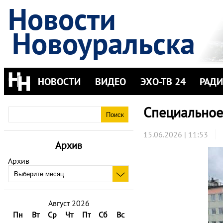
Новости
Новоуральска
НОВОСТИ
ВИДЕО
ЭХО-ТВ 24
РАД
Специальное
15.06.2026 | 11:53
Архив
Архив
Август 2026
Пн
Вт
Ср
Чт
Пт
Сб
Вс