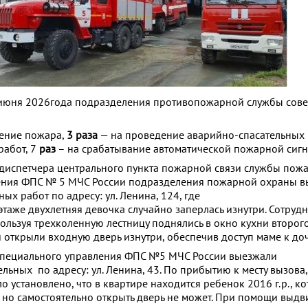
юня 2026года подразделения противопожарной службы со
ение пожара,
3 раза
— на проведение аварийно-спасательных
абот, 7
раз
– на срабатывание автоматической пожарной сигн
диспетчера центрального пункта пожарной связи службы пож
ения ФПС № 5 МЧС России подразделения пожарной охраны в
ых работ по адресу: ул. Ленина, 124, где
этаже двухлетняя девочка случайно заперлась изнутри. Сотруд
льзуя трехколенную лестницу поднялись в окно кухни второго
 открыли входную дверь изнутри, обеспечив доступ маме к до
Специального управления ФПС №5 МЧС России выезжали
льных по адресу: ул. Ленина, 43. По прибытию к месту вызова,
о установлено, что в квартире находится ребенок 2016 г.р., к
, но самостоятельно открыть дверь не может. При помощи выд