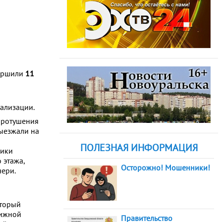
вершили
11
ализации.
аротушения
ыезжали на
ПОЛЕЗНАЯ ИНФОРМАЦИЯ
ники
 этажа,
Осторожно! Мошенники!
чери.
оторый
вижной
Правительство