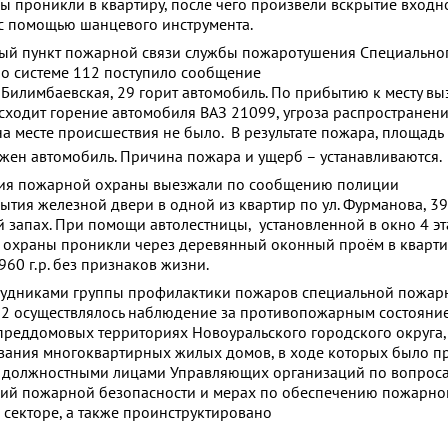
ы проникли в квартиру, после чего произвели вскрытие входн
с помощью шанцевого инструмента.
ый пункт пожарной связи службы пожаротушения Специально
о системе 112 поступило сообщение
л. Билимбаевская, 29 горит автомобиль. По прибытию к месту в
исходит горение автомобиля ВАЗ 21099, угроза распространени
на месте происшествия не было. В результате пожара, площадь
ожен автомобиль. Причина пожара и ущерб – устанавливаются.
ия пожарной охраны выезжали по сообщению полиции
тия железной двери в одной из квартир по ул. Фурманова, 39,
й запах. При помощи автолестницы, установленной в окно 4 эт
охраны проникли через деревянный оконный проём в квартир
60 г.р. без признаков жизни.
трудниками группы профилактики пожаров специальной пожар
 2 осуществлялось наблюдение за противопожарным состояни
преддомовых территориях Новоуральского городского округа, 
вания многоквартирных жилых домов, в ходе которых было п
 с должностными лицами Управляющих организаций по вопрос
ний пожарной безопасности и мерах по обеспечению пожарно
 секторе, а также проинструктировано