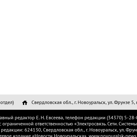
отдел)
Свердловская обл., г. Новоуральск, ул. Фрунзе 5, 
лавный редактор Е. Н. Евсеева, телефон редакции (34370) 5-28-
с ограниченной ответственностью «Электросвязь. Сети. Системы
 редакции: 624130, Свердловская обл., г. Новоуральск, ул. Фрунз
тевое издание «Новости Новоуральска», www.novouralsk-news.