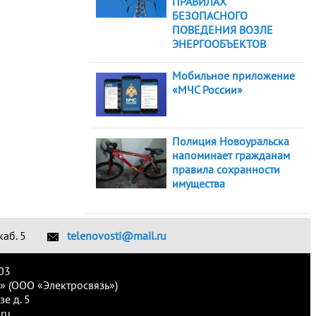
ПРАВИЛАХ
БЕЗОПАСНОГО
ПОВЕДЕНИЯ ВОЗЛЕ
ЭНЕРГООБЪЕКТОВ
Мобильное приложение
«МЧС России»
Полиция Новоуральска
напоминает гражданам
правила сохранности
имущества
каб. 5
telenovosti@mail.ru
03
» (ООО «Электросвязь»)
е д. 5
ru.