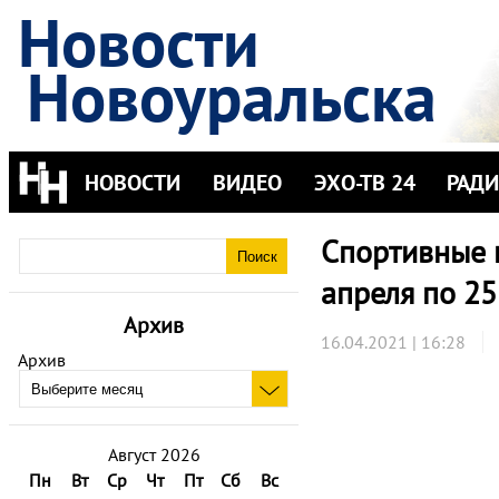
Новости
Новоуральска
НОВОСТИ
ВИДЕО
ЭХО-ТВ 24
РАД
Спортивные 
апреля по 25
Архив
16.04.2021 | 16:28
Архив
Август 2026
Пн
Вт
Ср
Чт
Пт
Сб
Вс