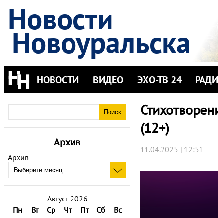
Новости
Новоуральска
НОВОСТИ
ВИДЕО
ЭХО-ТВ 24
РАД
Стихотворен
(12+)
Архив
11.04.2025 | 12:51
Архив
Август 2026
Пн
Вт
Ср
Чт
Пт
Сб
Вс