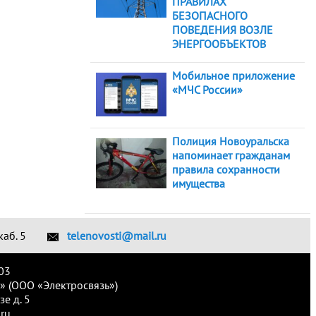
ПРАВИЛАХ
БЕЗОПАСНОГО
ПОВЕДЕНИЯ ВОЗЛЕ
ЭНЕРГООБЪЕКТОВ
Мобильное приложение
«МЧС России»
Полиция Новоуральска
напоминает гражданам
правила сохранности
имущества
каб. 5
telenovosti@mail.ru
03
» (ООО «Электросвязь»)
е д. 5
ru.