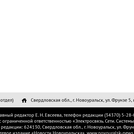
отдел)
Свердловская обл., г. Новоуральск, ул. Фрунзе 5, 
лавный редактор Е. Н. Евсеева, телефон редакции (34370) 5-28-
с ограниченной ответственностью «Электросвязь. Сети. Системы
 редакции: 624130, Свердловская обл., г. Новоуральск, ул. Фрунз
тевое издание «Новости Новоуральска», www.novouralsk-news.