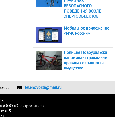
ПРАВИЛАХ
БЕЗОПАСНОГО
ПОВЕДЕНИЯ ВОЗЛЕ
ЭНЕРГООБЪЕКТОВ
Мобильное приложение
«МЧС России»
Полиция Новоуральска
напоминает гражданам
правила сохранности
имущества
каб. 5
telenovosti@mail.ru
03
» (ООО «Электросвязь»)
е д. 5
ru.