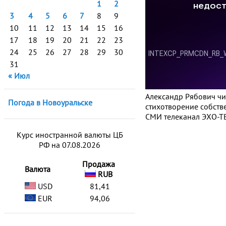
1
2
3
4
5
6
7
8
9
10
11
12
13
14
15
16
17
18
19
20
21
22
23
24
25
26
27
28
29
30
31
« Июл
Александр Рябович чи
Погода в Новоуральске
стихотворение собств
СМИ телеканал ЭХО-ТВ
Курс иностранной валюты ЦБ
РФ на 07.08.2026
Продажа
Валюта
RUB
USD
81,41
EUR
94,06