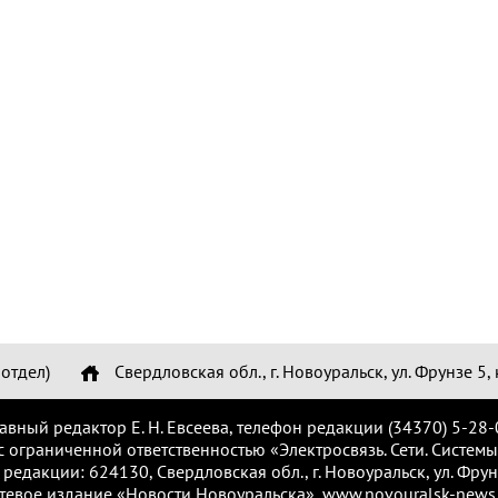
отдел)
Свердловская обл., г. Новоуральск, ул. Фрунзе 5, 
лавный редактор Е. Н. Евсеева, телефон редакции (34370) 5-28-
с ограниченной ответственностью «Электросвязь. Сети. Системы
 редакции: 624130, Свердловская обл., г. Новоуральск, ул. Фрунз
тевое издание «Новости Новоуральска», www.novouralsk-news.