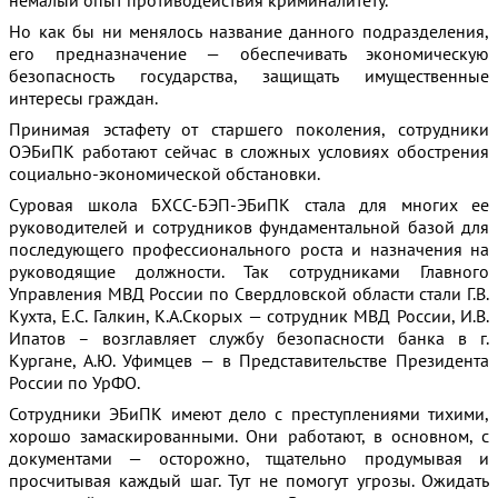
Но как бы ни менялось название данного подразделения,
его предназначение — обеспечивать экономическую
безопасность государства, защищать имущественные
интересы граждан.
Принимая эстафету от старшего поколения, сотрудники
ОЭБиПК работают сейчас в сложных условиях обострения
социально-экономической обстановки.
Суровая школа БХСС-БЭП-ЭБиПК стала для многих ее
руководителей и сотрудников фундаментальной базой для
последующего профессионального роста и назначения на
руководящие должности. Так сотрудниками Главного
Управления МВД России по Свердловской области стали Г.В.
Кухта, Е.С. Галкин, К.А.Скорых — сотрудник МВД России, И.В.
Ипатов – возглавляет службу безопасности банка в г.
Кургане, А.Ю. Уфимцев — в Представительстве Президента
России по УрФО.
Сотрудники ЭБиПК имеют дело с преступлениями тихими,
хорошо замаскированными. Они работают, в основном, с
документами — осторожно, тщательно продумывая и
просчитывая каждый шаг. Тут не помогут угрозы. Ожидать