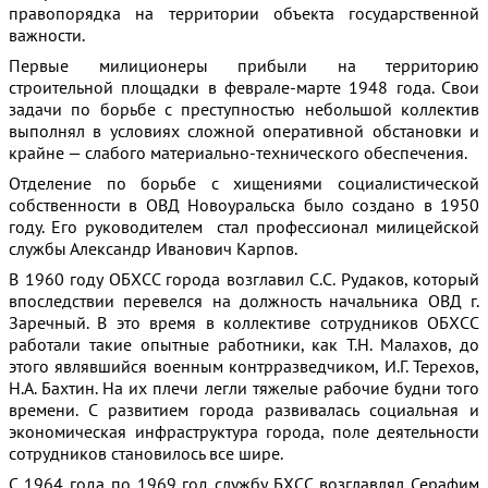
правопорядка на территории объекта государственной
важности.
Первые милиционеры прибыли на территорию
строительной площадки в феврале-марте 1948 года. Свои
задачи по борьбе с преступностью небольшой коллектив
выполнял в условиях сложной оперативной обстановки и
крайне — слабого материально-технического обеспечения.
Отделение по борьбе с хищениями социалистической
собственности в ОВД Новоуральска было создано в 1950
году. Его руководителем стал профессионал милицейской
службы Александр Иванович Карпов.
В 1960 году ОБХСС города возглавил С.С. Рудаков, который
впоследствии перевелся на должность начальника ОВД г.
Заречный. В это время в коллективе сотрудников ОБХСС
работали такие опытные работники, как Т.Н. Малахов, до
этого являвшийся военным контрразведчиком, И.Г. Терехов,
Н.А. Бахтин. На их плечи легли тяжелые рабочие будни того
времени. С развитием города развивалась социальная и
экономическая инфраструктура города, поле деятельности
сотрудников становилось все шире.
С 1964 года по 1969 год службу БХСС возглавлял Серафим