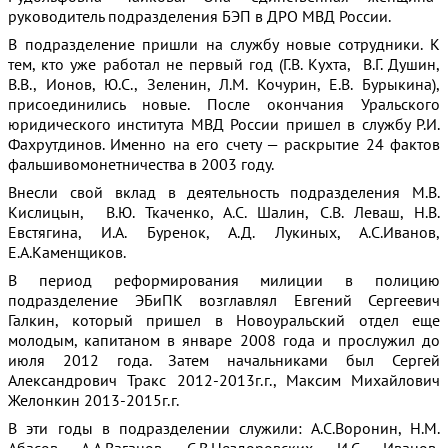
руководитель подразделения БЭП в ДРО МВД России.
В подразделение пришли на службу новые сотрудники. К
тем, кто уже работал не первый год (Г.В. Кухта, В.Г. Душин,
В.В., Ионов, Ю.С., Зеленин, Л.М. Кочурин, Е.В. Бурыкина),
присоединились новые. После окончания Уральского
юридического института МВД России пришел в службу Р.И.
Фахрутдинов. Именно на его счету — раскрытие 24 фактов
фальшивомонетничества в 2003 году.
Внесли свой вклад в деятельность подразделения М.В.
Кислицын, В.Ю. Ткаченко, А.С. Шалин, С.В. Леваш, Н.В.
Евстягина, И.А. Буренок, А.Д. Лукиных, А.С.Иванов,
Е.А.Каменщиков.
В период реформирования милиции в полицию
подразделение ЭБиПК возглавлял Евгений Сергеевич
Галкин, который пришел в Новоуральский отдел еще
молодым, капитаном в январе 2008 года и прослужил до
июля 2012 года. Затем начальниками был Сергей
Александрович Тракс 2012-2013г.г., Максим Михайлович
Желонкин 2013-2015г.г.
В эти годы в подразделении служили: А.С.Воронин, Н.М.
Абасов, А.А.Ваганов, С.В.Нездоровских, И.С. Иванов,