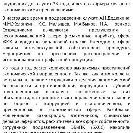
внутренних дел служит 23 года, и вся его карьера связана с
экономическими преступлениями.
В настоящее время в подразделении служат: А.Н.Дедюхина,
М.М.Желонкин, К.С. Малышев, М.А.Быков, Н.А. Новиков.
Сотрудниками выявляются преступления в
лесопромышленной сфере (незаконные порубки), сфере
ЖКХ и кредитно-финансовой отрасли. Ежегодно в сфере
защиты интеллектуальной собственности проводятся
мероприятия по пресечению распространения и
использования контрафактной продукции.
Из года в год растет количество выявляемых преступлений
экономической направленности. Так же, как и их коллеги-
ветераны, нынешние сотрудники отделения экономической
безопасности и противодействия коррупции с глубокой
ответственностью выполняют возложенные на них
обязанности, на приоритетных направлениях деятельности
по борьбе с коррупцией и взяточничеством, и
преступностью в экономической сфере. Разоблачая
мошенников, казнокрадов, взяточников, финансовых
дельцов, аферистов, расхитителей всех форм собственности,
сотрудники подразделения ЭБиПК (БХСС) накопили
немалый опыт противодействия криминалитету.