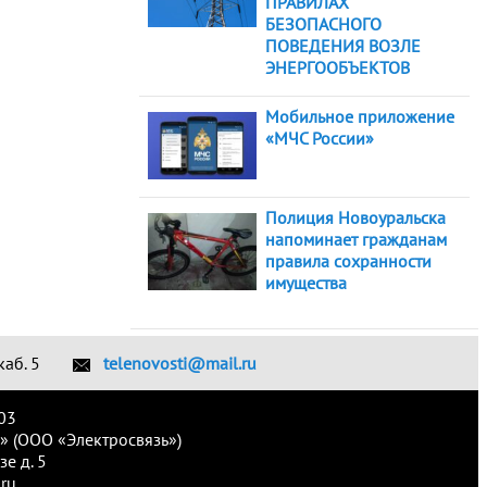
ПРАВИЛАХ
БЕЗОПАСНОГО
ПОВЕДЕНИЯ ВОЗЛЕ
ЭНЕРГООБЪЕКТОВ
Мобильное приложение
«МЧС России»
Полиция Новоуральска
напоминает гражданам
правила сохранности
имущества
каб. 5
telenovosti@mail.ru
03
» (ООО «Электросвязь»)
е д. 5
ru.