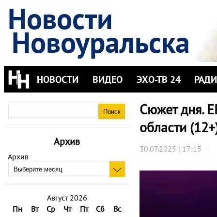
Новости
Новоуральска
НОВОСТИ
ВИДЕО
ЭХО-ТВ 24
РАД
Сюжет дня. Е
области (12+
Архив
30.07.2025 | 17:15
Архив
Август 2026
Пн
Вт
Ср
Чт
Пт
Сб
Вс