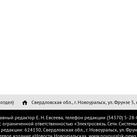
отдел)
Свердловская обл., г. Новоуральск, ул. Фрунзе 5, 
лавный редактор Е. Н. Евсеева, телефон редакции (34370) 5-28-
с ограниченной ответственностью «Электросвязь. Сети. Системы
 редакции: 624130, Свердловская обл., г. Новоуральск, ул. Фрунз
тевое издание «Новости Новоуральска», www.novouralsk-news.