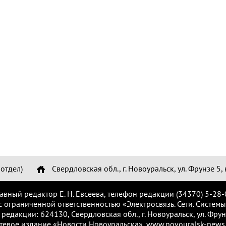
отдел)
Свердловская обл., г. Новоуральск, ул. Фрунзе 5, 
лавный редактор Е. Н. Евсеева, телефон редакции (34370) 5-28-
с ограниченной ответственностью «Электросвязь. Сети. Системы
 редакции: 624130, Свердловская обл., г. Новоуральск, ул. Фрунз
тевое издание «Новости Новоуральска», www.novouralsk-news.