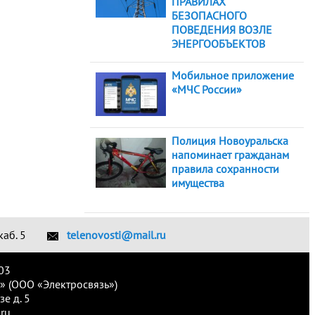
ПРАВИЛАХ
БЕЗОПАСНОГО
ПОВЕДЕНИЯ ВОЗЛЕ
ЭНЕРГООБЪЕКТОВ
Мобильное приложение
«МЧС России»
Полиция Новоуральска
напоминает гражданам
правила сохранности
имущества
каб. 5
telenovosti@mail.ru
03
» (ООО «Электросвязь»)
е д. 5
ru.