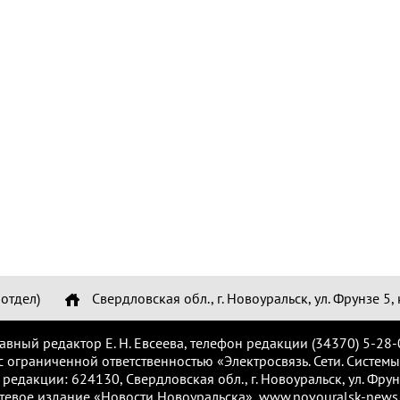
отдел)
Свердловская обл., г. Новоуральск, ул. Фрунзе 5, 
лавный редактор Е. Н. Евсеева, телефон редакции (34370) 5-28-
с ограниченной ответственностью «Электросвязь. Сети. Системы
 редакции: 624130, Свердловская обл., г. Новоуральск, ул. Фрунз
тевое издание «Новости Новоуральска», www.novouralsk-news.