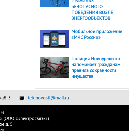
ПРАВИЛАХ
БЕЗОПАСНОГО
ПОВЕДЕНИЯ ВОЗЛЕ
ЭНЕРГООБЪЕКТОВ
Мобильное приложение
«МЧС России»
Полиция Новоуральска
напоминает гражданам
правила сохранности
имущества
каб. 5
telenovosti@mail.ru
03
» (ООО «Электросвязь»)
е д. 5
ru.