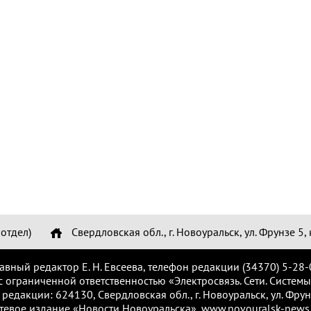
отдел)
Свердловская обл., г. Новоуральск, ул. Фрунзе 5, 
лавный редактор Е. Н. Евсеева, телефон редакции (34370) 5-28-
с ограниченной ответственностью «Электросвязь. Сети. Системы
 редакции: 624130, Свердловская обл., г. Новоуральск, ул. Фрунз
тевое издание «Новости Новоуральска», www.novouralsk-news.