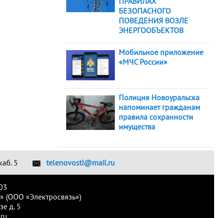
ПРАВИЛАХ
БЕЗОПАСНОГО
ПОВЕДЕНИЯ ВОЗЛЕ
ЭНЕРГООБЪЕКТОВ
Мобильное приложение
«МЧС России»
Полиция Новоуральска
напоминает гражданам
правила сохранности
имущества
каб. 5
telenovosti@mail.ru
03
» (ООО «Электросвязь»)
е д. 5
ru.