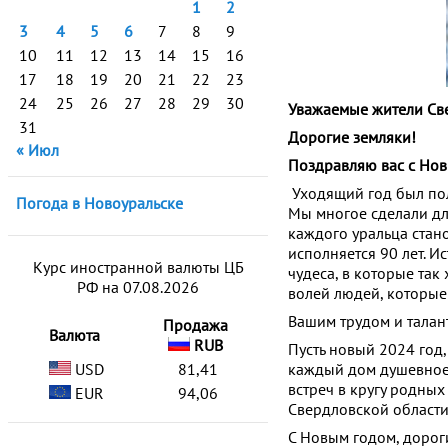
1
2
3
4
5
6
7
8
9
10
11
12
13
14
15
16
17
18
19
20
21
22
23
24
25
26
27
28
29
30
Уважаемые жители Св
31
Дорогие земляки!
« Июл
Поздравляю вас с Нов
Уходящий год был пол
Погода в Новоуральске
Мы многое сделали дл
каждого уральца стан
исполняется 90 лет. И
Курс иностранной валюты ЦБ
чудеса, в которые так
РФ на 07.08.2026
волей людей, которые 
Вашим трудом и талант
Продажа
Валюта
RUB
Пусть новый 2024 год,
USD
81,41
каждый дом душевное 
встреч в кругу родных
EUR
94,06
Свердловской области
С Новым годом, дорог