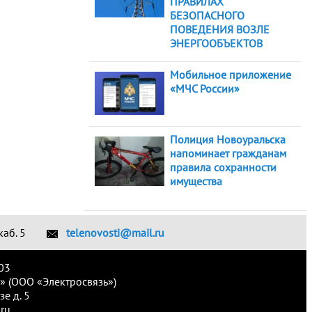
ПРАВИЛАХ
БЕЗОПАСНОГО
ПОВЕДЕНИЯ ВОЗЛЕ
ЭНЕРГООБЪЕКТОВ
Мобильное приложение
«МЧС России»
Полиция Новоуральска
напоминает гражданам
правила сохранности
имущества
каб. 5
telenovosti@mail.ru
03
» (ООО «Электросвязь»)
е д. 5
ru.