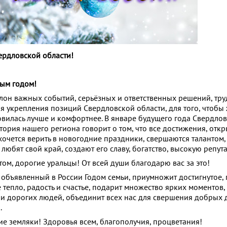
ердловской области!
ым годом!
он важных событий, серьёзных и ответственных решений, тру
я укрепления позиций Свердловской области, для того, чтобы
овилась лучше и комфортнее. В январе будущего года Свердло
стория нашего региона говорит о том, что все достижения, откр
 хочется верить в новогодние праздники, свершаются талантом,
любят свой край, создают его славу, богатство, высокую репут
ом, дорогие уральцы! От всей души благодарю вас за это!
 объявленный в России Годом семьи, приумножит достигнутое, 
тепло, радость и счастье, подарит множество ярких моментов,
 и дорогих людей, объединит всех нас для свершения добрых 
.
ие земляки! Здоровья всем, благополучия, процветания!