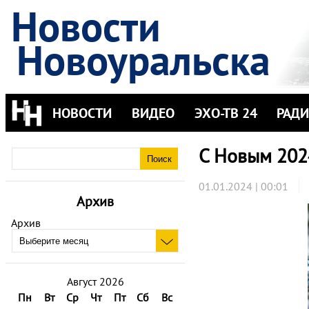
Новости
Новоуральска
НОВОСТИ
ВИДЕО
ЭХО-ТВ 24
РАД
С Новым 202
01.01.2024 | 00:01
Архив
Архив
Август 2026
Пн
Вт
Ср
Чт
Пт
Сб
Вс