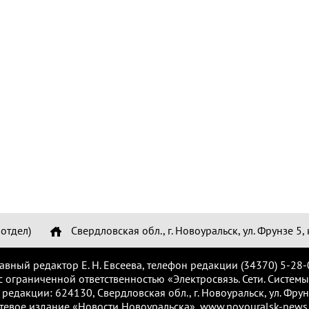
отдел)
Свердловская обл., г. Новоуральск, ул. Фрунзе 5, 
лавный редактор Е. Н. Евсеева, телефон редакции (34370) 5-28-
с ограниченной ответственностью «Электросвязь. Сети. Системы
 редакции: 624130, Свердловская обл., г. Новоуральск, ул. Фрунз
тевое издание «Новости Новоуральска», www.novouralsk-news.