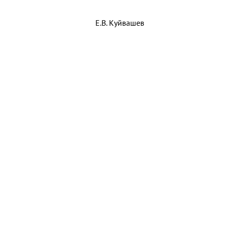
 области Е.В. Куйвашев