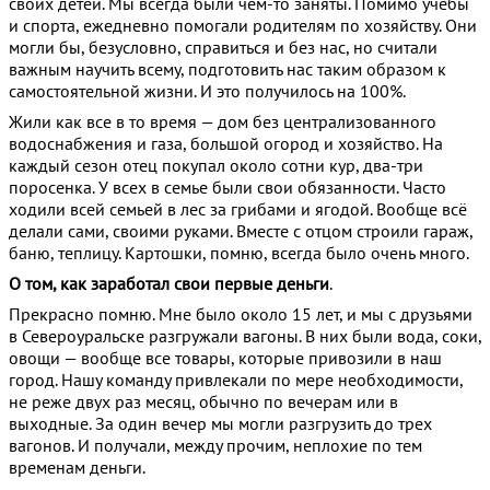
своих детей. Мы всегда были чем-то заняты. Помимо учебы
и спорта, ежедневно помогали родителям по хозяйству. Они
могли бы, безусловно, справиться и без нас, но считали
важным научить всему, подготовить нас таким образом к
самостоятельной жизни. И это получилось на 100%.
Жили как все в то время — дом без централизованного
водоснабжения и газа, большой огород и хозяйство. На
каждый сезон отец покупал около сотни кур, два-три
поросенка. У всех в семье были свои обязанности. Часто
ходили всей семьей в лес за грибами и ягодой. Вообще всё
делали сами, своими руками. Вместе с отцом строили гараж,
баню, теплицу. Картошки, помню, всегда было очень много.
О том, как заработал свои первые деньги
.
Прекрасно помню. Мне было около 15 лет, и мы с друзьями
в Североуральске разгружали вагоны. В них были вода, соки,
овощи — вообще все товары, которые привозили в наш
город. Нашу команду привлекали по мере необходимости,
не реже двух раз месяц, обычно по вечерам или в
выходные. За один вечер мы могли разгрузить до трех
вагонов. И получали, между прочим, неплохие по тем
временам деньги.