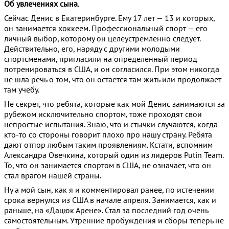
Об увлечениях сына
.
Сейчас Денис в Екатеринбурге. Ему 17 лет — 13 и которых,
он занимается хоккеем. Профессиональный спорт — его
личный выбор, которому он целеустремленно следует.
Действительно, его, наряду с другими молодыми
спортсменами, пригласили на определенный период
потренироваться в США, и он согласился. При этом никогда
не шла речь о том, что он остается там жить или продолжает
там учебу.
Не секрет, что ребята, которые как мой Денис занимаются за
рубежом исключительно спортом, тоже проходят свои
непростые испытания. Знаю, что и стычки случаются, когда
кто-то со стороны говорит плохо про нашу страну. Ребята
дают отпор любым таким проявлениям. Кстати, вспомним
Александра Овечкина, который один из лидеров Putin Team.
То, что он занимается спортом в США, не означает, что он
стал врагом нашей страны.
Ну а мой сын, как я и комментировал ранее, по истечении
срока вернулся из США в начале апреля. Занимается, как и
раньше, на «Дацюк Арене». Стал за последний год очень
самостоятельным. Утренние пробуждения и сборы теперь не