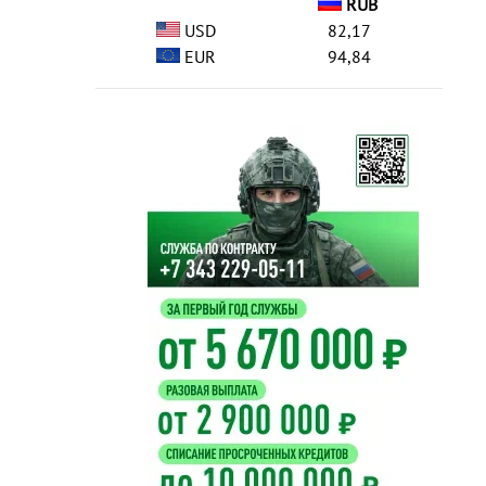
RUB
USD
82,17
EUR
94,84