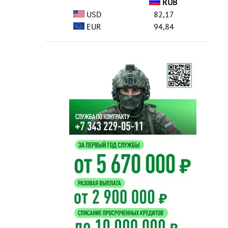
RUB
USD
82,17
EUR
94,84