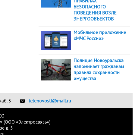
ПРАВИЛАХ
БЕЗОПАСНОГО
ПОВЕДЕНИЯ ВОЗЛЕ
ЭНЕРГООБЪЕКТОВ
Мобильное приложение
«МЧС России»
Полиция Новоуральска
напоминает гражданам
правила сохранности
имущества
каб. 5
telenovosti@mail.ru
03
» (ООО «Электросвязь»)
е д. 5
ru.