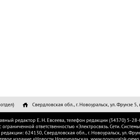
отдел)
Свердловская обл., г. Новоуральск, ул. Фрунзе 5, 
лавный редактор Е. Н. Евсеева, телефон редакции (34370) 5-28-
с ограниченной ответственностью «Электросвязь. Сети. Системы
 редакции: 624130, Свердловская обл., г. Новоуральск, ул. Фрунз
тевое издание «Новости Новоуральска», www.novouralsk-news.