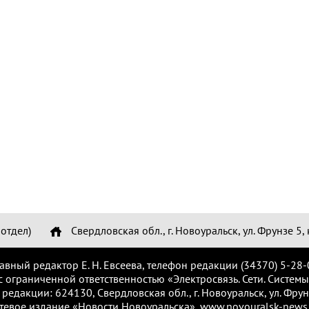
отдел)
Свердловская обл., г. Новоуральск, ул. Фрунзе 5, 
лавный редактор Е. Н. Евсеева, телефон редакции (34370) 5-28-
с ограниченной ответственностью «Электросвязь. Сети. Системы
 редакции: 624130, Свердловская обл., г. Новоуральск, ул. Фрунз
тевое издание «Новости Новоуральска», www.novouralsk-news.