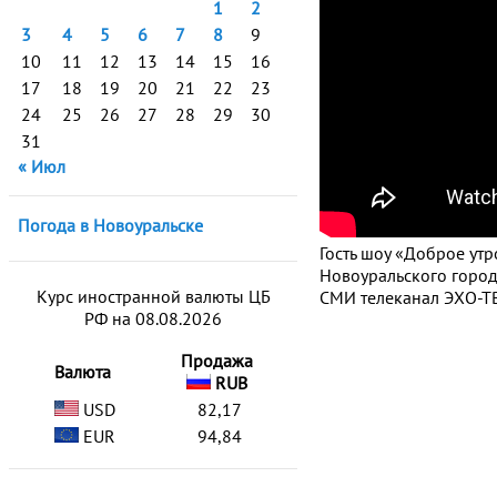
1
2
3
4
5
6
7
8
9
10
11
12
13
14
15
16
17
18
19
20
21
22
23
24
25
26
27
28
29
30
31
« Июл
Погода в Новоуральске
Гость шоу «Доброе ут
Новоуральского город
Курс иностранной валюты ЦБ
СМИ телеканал ЭХО-ТВ
РФ на 08.08.2026
Продажа
Валюта
RUB
USD
82,17
EUR
94,84