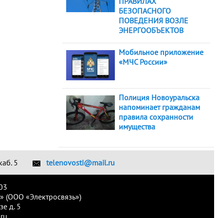
ПРАВИЛАХ
БЕЗОПАСНОГО
ПОВЕДЕНИЯ ВОЗЛЕ
ЭНЕРГООБЪЕКТОВ
Мобильное приложение
«МЧС России»
Полиция Новоуральска
напоминает гражданам
правила сохранности
имущества
каб. 5
telenovosti@mail.ru
03
» (ООО «Электросвязь»)
е д. 5
ru.