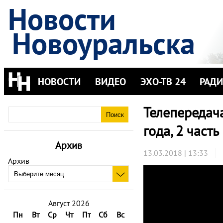
Новости
Новоуральска
НОВОСТИ
ВИДЕО
ЭХО-ТВ 24
РАД
Телепередача
года, 2 часть
Архив
13.03.2018 | 13:33
Архив
Август 2026
Пн
Вт
Ср
Чт
Пт
Сб
Вс