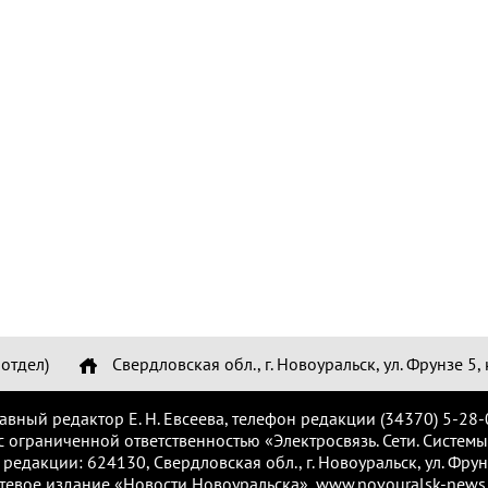
отдел)
Свердловская обл., г. Новоуральск, ул. Фрунзе 5, 
лавный редактор Е. Н. Евсеева, телефон редакции (34370) 5-28-
с ограниченной ответственностью «Электросвязь. Сети. Системы
 редакции: 624130, Свердловская обл., г. Новоуральск, ул. Фрунз
тевое издание «Новости Новоуральска», www.novouralsk-news.