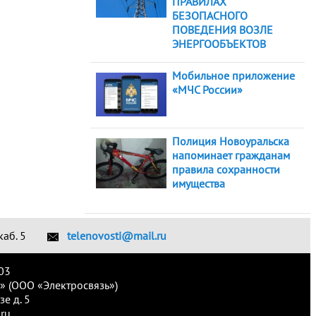
ПРАВИЛАХ
БЕЗОПАСНОГО
ПОВЕДЕНИЯ ВОЗЛЕ
ЭНЕРГООБЪЕКТОВ
Мобильное приложение
«МЧС России»
Полиция Новоуральска
напоминает гражданам
правила сохранности
имущества
каб. 5
telenovosti@mail.ru
03
» (ООО «Электросвязь»)
е д. 5
ru.