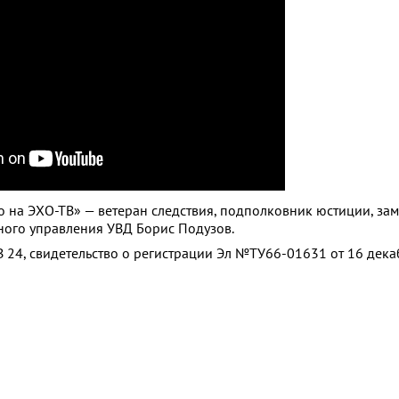
о на ЭХО-ТВ» — ветеран следствия, подполковник юстиции, зам
ного управления УВД Борис Подузов.
 24, свидетельство о регистрации Эл №ТУ66-01631 от 16 дек