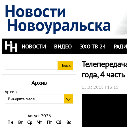
Новости
Новоуральска
НОВОСТИ
ВИДЕО
ЭХО-ТВ 24
РАД
Телепередача
года, 4 часть
Архив
15.03.2018 | 13:15
Архив
Август 2026
Пн
Вт
Ср
Чт
Пт
Сб
Вс