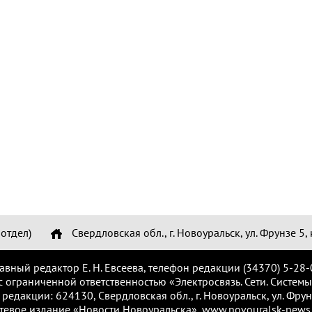
отдел)
Свердловская обл., г. Новоуральск, ул. Фрунзе 5, 
лавный редактор Е. Н. Евсеева, телефон редакции (34370) 5-28-
с ограниченной ответственностью «Электросвязь. Сети. Системы
 редакции: 624130, Свердловская обл., г. Новоуральск, ул. Фрунз
тевое издание «Новости Новоуральска», www.novouralsk-news.