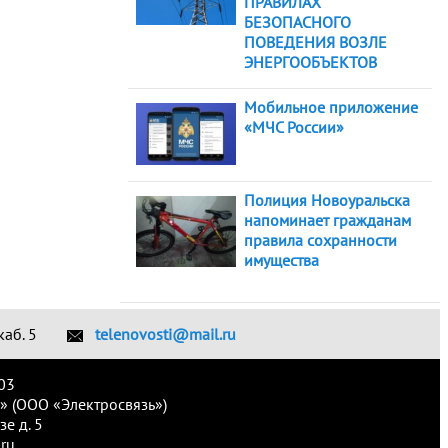
ПРАВИЛАХ
БЕЗОПАСНОГО
ПОВЕДЕНИЯ ВОЗЛЕ
ЭНЕРГООБЪЕКТОВ
Мобильное приложение
«МЧС России»
Полиция Новоуральска
напоминает гражданам
правила сохранности
имущества
каб. 5
telenovosti@mail.ru
03
» (ООО «Электросвязь»)
е д. 5
ru.