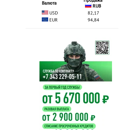
Продажа
Валюта
RUB
USD
82,17
EUR
94,84