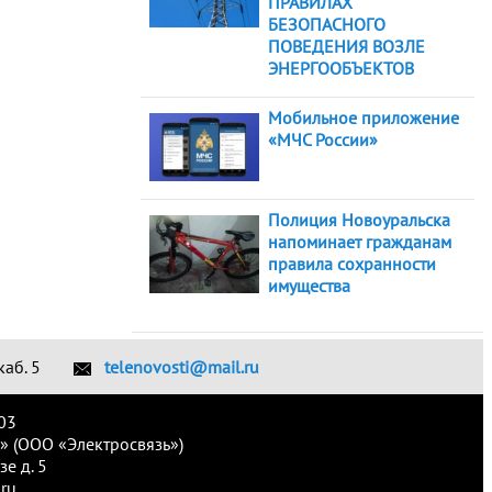
ПРАВИЛАХ
БЕЗОПАСНОГО
ПОВЕДЕНИЯ ВОЗЛЕ
ЭНЕРГООБЪЕКТОВ
Мобильное приложение
«МЧС России»
Полиция Новоуральска
напоминает гражданам
правила сохранности
имущества
каб. 5
telenovosti@mail.ru
03
» (ООО «Электросвязь»)
е д. 5
ru.