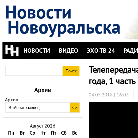
Новости
Новоуральска
НОВОСТИ
ВИДЕО
ЭХО-ТВ 24
РАД
Телепередача
года, 1 часть
Архив
04.05.2018 | 16:03
Архив
Август 2026
Пн
Вт
Ср
Чт
Пт
Сб
Вс