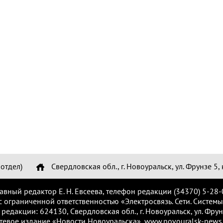
отдел)
Свердловская обл., г. Новоуральск, ул. Фрунзе 5, 
лавный редактор Е. Н. Евсеева, телефон редакции (34370) 5-28-
с ограниченной ответственностью «Электросвязь. Сети. Системы
 редакции: 624130, Свердловская обл., г. Новоуральск, ул. Фрунз
тевое издание «Новости Новоуральска», www.novouralsk-news.