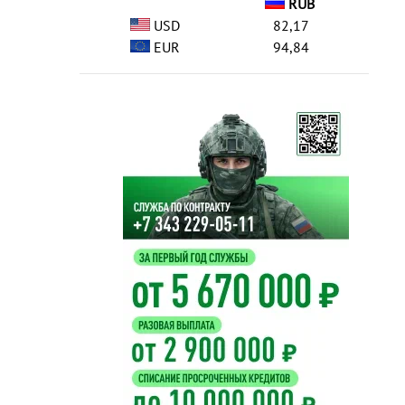
RUB
USD
82,17
EUR
94,84