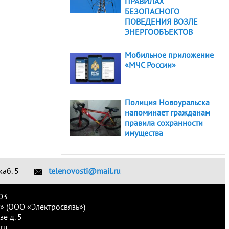
ПРАВИЛАХ
БЕЗОПАСНОГО
ПОВЕДЕНИЯ ВОЗЛЕ
ЭНЕРГООБЪЕКТОВ
Мобильное приложение
«МЧС России»
Полиция Новоуральска
напоминает гражданам
правила сохранности
имущества
каб. 5
telenovosti@mail.ru
03
» (ООО «Электросвязь»)
е д. 5
ru.