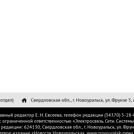
отдел)
Свердловская обл., г. Новоуральск, ул. Фрунзе 5, 
лавный редактор Е. Н. Евсеева, телефон редакции (34370) 5-28-
с ограниченной ответственностью «Электросвязь. Сети. Системы
 редакции: 624130, Свердловская обл., г. Новоуральск, ул. Фрунз
тевое издание «Новости Новоуральска», www.novouralsk-news.