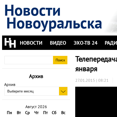
Новости
Новоуральска
НОВОСТИ
ВИДЕО
ЭХО-ТВ 24
РАД
Телепередача
января
Архив
27.01.2015 | 08:21
Архив
Август 2026
Пн
Вт
Ср
Чт
Пт
Сб
Вс