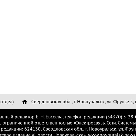
отдел)
Свердловская обл., г. Новоуральск, ул. Фрунзе 5, 
лавный редактор Е. Н. Евсеева, телефон редакции (34370) 5-28-
с ограниченной ответственностью «Электросвязь. Сети. Системы
 редакции: 624130, Свердловская обл., г. Новоуральск, ул. Фрунз
тевое издание «Новости Новоуральска», www.novouralsk-news.