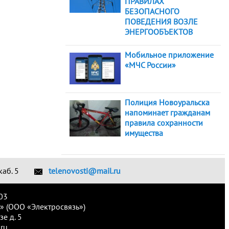
ПРАВИЛАХ
БЕЗОПАСНОГО
ПОВЕДЕНИЯ ВОЗЛЕ
ЭНЕРГООБЪЕКТОВ
Мобильное приложение
«МЧС России»
Полиция Новоуральска
напоминает гражданам
правила сохранности
имущества
каб. 5
telenovosti@mail.ru
03
» (ООО «Электросвязь»)
е д. 5
ru.