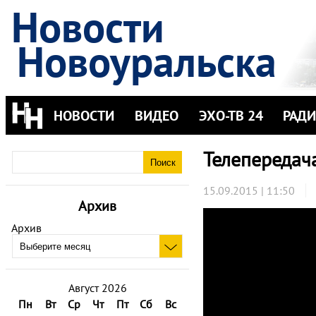
Новости
Новоуральска
НОВОСТИ
ВИДЕО
ЭХО-ТВ 24
РАД
Телепередача
15.09.2015 | 11:50
Архив
Архив
Август 2026
Пн
Вт
Ср
Чт
Пт
Сб
Вс