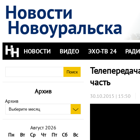
Новости
Новоуральска
НОВОСТИ
ВИДЕО
ЭХО-ТВ 24
РАД
Телепередача
часть
Архив
30.10.2015 | 15:50
Архив
Август 2026
Пн
Вт
Ср
Чт
Пт
Сб
Вс