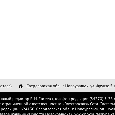
отдел)
Свердловская обл., г. Новоуральск, ул. Фрунзе 5, 
лавный редактор Е. Н. Евсеева, телефон редакции (34370) 5-28-
с ограниченной ответственностью «Электросвязь. Сети. Системы
 редакции: 624130, Свердловская обл., г. Новоуральск, ул. Фрунз
тевое издание «Новости Новоуральска», www.novouralsk-news.