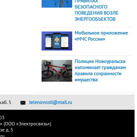
ПРАВИЛАХ
БЕЗОПАСНОГО
ПОВЕДЕНИЯ ВОЗЛЕ
ЭНЕРГООБЪЕКТОВ
Мобильное приложение
«МЧС России»
Полиция Новоуральска
напоминает гражданам
правила сохранности
имущества
каб. 5
telenovosti@mail.ru
03
» (ООО «Электросвязь»)
е д. 5
ru.