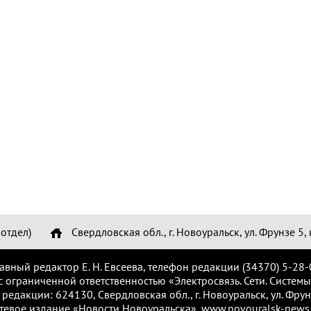
отдел)
Свердловская обл., г. Новоуральск, ул. Фрунзе 5, 
лавный редактор Е. Н. Евсеева, телефон редакции (34370) 5-28-
с ограниченной ответственностью «Электросвязь. Сети. Системы
 редакции: 624130, Свердловская обл., г. Новоуральск, ул. Фрунз
тевое издание «Новости Новоуральска», www.novouralsk-news.