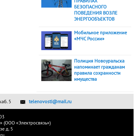
ПРАВИЛАХ
БЕЗОПАСНОГО
ПОВЕДЕНИЯ ВОЗЛЕ
ЭНЕРГООБЪЕКТОВ
Мобильное приложение
«МЧС России»
Полиция Новоуральска
напоминает гражданам
правила сохранности
имущества
каб. 5
telenovosti@mail.ru
03
» (ООО «Электросвязь»)
е д. 5
ru.