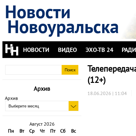
Новости
Новоуральска
НОВОСТИ
ВИДЕО
ЭХО-ТВ 24
РАД
Телепередача
(12+)
Архив
18.06.2026 | 11:04
Архив
Август 2026
Пн
Вт
Ср
Чт
Пт
Сб
Вс