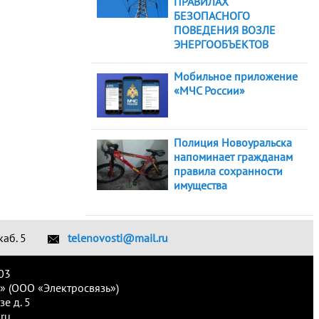
ПРАВИЛАХ
БЕЗОПАСНОГО
ПОВЕДЕНИЯ ВОЗЛЕ
ЭНЕРГООБЪЕКТОВ
Мобильное приложение
«МЧС России»
Полиция Новоуральска
напоминает гражданам
правила сохранности
имущества
каб. 5
telenovosti@mail.ru
03
» (ООО «Электросвязь»)
е д. 5
ru.