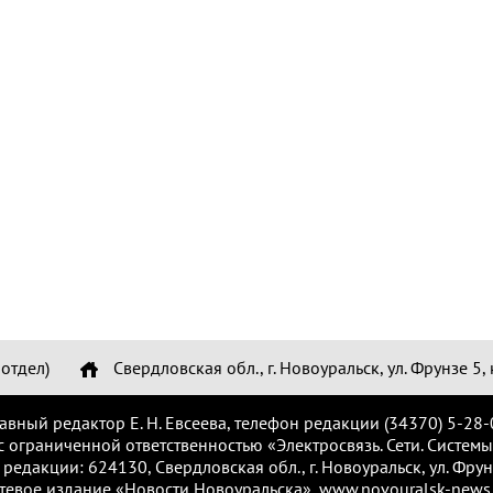
отдел)
Свердловская обл., г. Новоуральск, ул. Фрунзе 5, 
лавный редактор Е. Н. Евсеева, телефон редакции (34370) 5-28-
с ограниченной ответственностью «Электросвязь. Сети. Системы
 редакции: 624130, Свердловская обл., г. Новоуральск, ул. Фрунз
тевое издание «Новости Новоуральска», www.novouralsk-news.