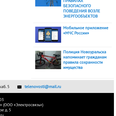
ПРАВИЛАХ
БЕЗОПАСНОГО
ПОВЕДЕНИЯ ВОЗЛЕ
ЭНЕРГООБЪЕКТОВ
Мобильное приложение
«МЧС России»
Полиция Новоуральска
напоминает гражданам
правила сохранности
имущества
каб. 5
telenovosti@mail.ru
03
» (ООО «Электросвязь»)
е д. 5
ru.