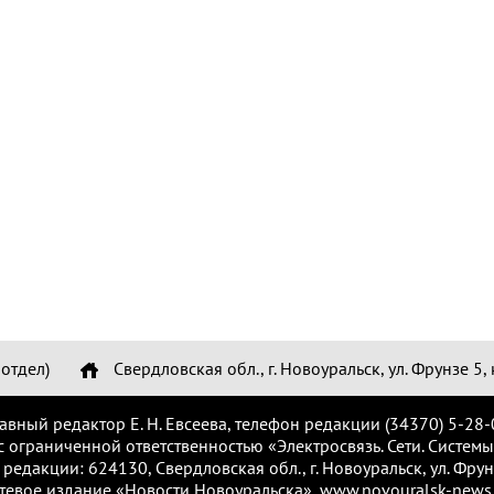
отдел)
Свердловская обл., г. Новоуральск, ул. Фрунзе 5, 
лавный редактор Е. Н. Евсеева, телефон редакции (34370) 5-28-
с ограниченной ответственностью «Электросвязь. Сети. Системы
 редакции: 624130, Свердловская обл., г. Новоуральск, ул. Фрунз
тевое издание «Новости Новоуральска», www.novouralsk-news.