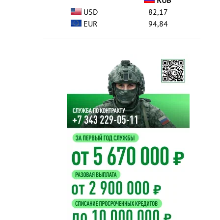
RUB
USD
82,17
EUR
94,84