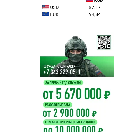
RUB
USD
82,17
EUR
94,84