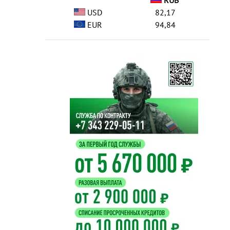
RUB
USD
82,17
EUR
94,84