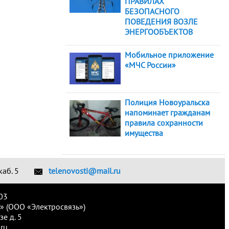
ПРАВИЛАХ
БЕЗОПАСНОГО
ПОВЕДЕНИЯ ВОЗЛЕ
ЭНЕРГООБЪЕКТОВ
Мобильное приложение
«МЧС России»
Полиция Новоуральска
напоминает гражданам
правила сохранности
имущества
каб. 5
telenovosti@mail.ru
03
» (ООО «Электросвязь»)
е д. 5
ru.