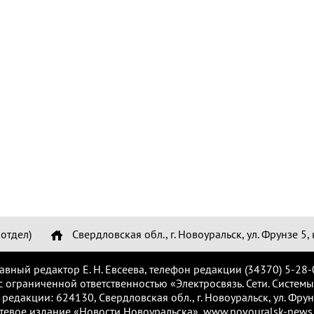
отдел)
Свердловская обл., г. Новоуральск, ул. Фрунзе 5, 
лавный редактор Е. Н. Евсеева, телефон редакции (34370) 5-28-
с ограниченной ответственностью «Электросвязь. Сети. Системы
 редакции: 624130, Свердловская обл., г. Новоуральск, ул. Фрунз
тевое издание «Новости Новоуральска», www.novouralsk-news.